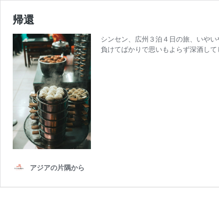
帰還
シンセン、広州３泊４日の旅、いやい
負けてばかりで思いもよらず深酒して
アジアの片隅から