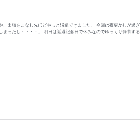
や、出張をこなし先ほどやっと帰還できました。 今回は夜更かしが過
しまったし・・・・。 明日は返還記念日で休みなのでゆっくり静養する