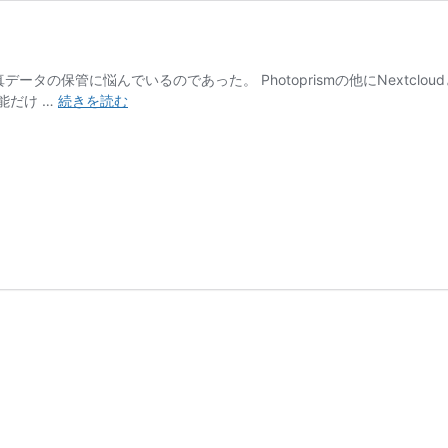
データの保管に悩んでいるのであった。 Photoprismの他にNextc
Photoprism
能だけ …
続きを読む
サ
ー
バ
ー
爆
誕