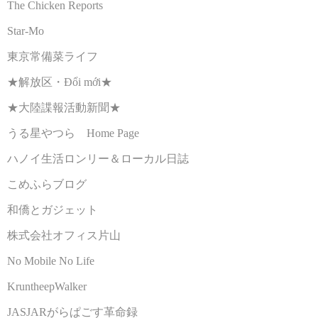
The Chicken Reports
Star-Mo
東京常備菜ライフ
★解放区・Đổi mới★
★大陸諜報活動新聞★
うる星やつら Home Page
ハノイ生活ロンリー＆ローカル日誌
こめふらブログ
和僑とガジェット
株式会社オフィス片山
No Mobile No Life
KruntheepWalker
JASJARがらぱごす革命録