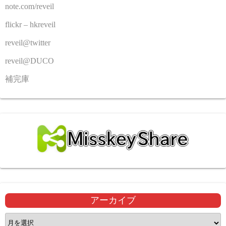
note.com/reveil
flickr – hkreveil
reveil@twitter
reveil@DUCO
補完庫
アーカイブ
ア