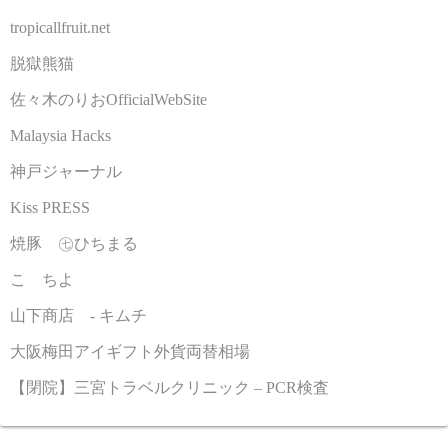
tropicallfruit.net
脱獄熊猫
佐々木のりおOfficialWebSite
Malaysia Hacks
神戸ジャーナル
Kiss PRESS
焼豚 ㊆ひちまる
こゝちよ
山下商店 - キムチ
大阪梅田アイギフト外貨両替相場
【閉院】三宮トラベルクリニック – PCR検査