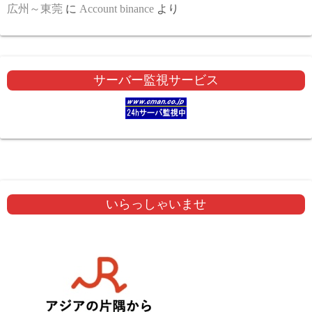
広州～東莞
に
Account binance
より
サーバー監視サービス
いらっしゃいませ