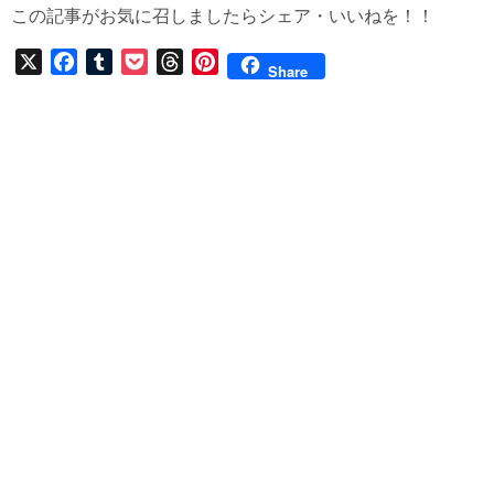
この記事がお気に召しましたらシェア・いいねを！！
X
F
T
P
T
P
Share
a
u
o
h
i
c
m
c
r
n
e
b
k
e
t
b
l
e
a
e
o
r
t
d
r
o
s
e
k
s
t