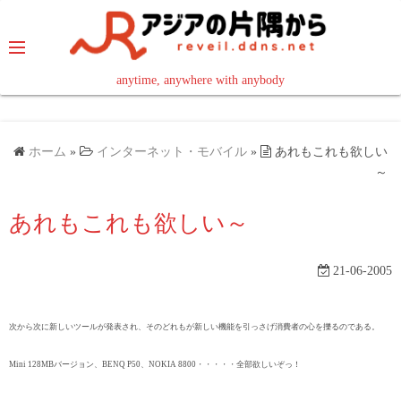
コ
ン
テ
ン
anytime, anywhere with anybody
read in your language
ツ
へ
ス
ホーム
»
インターネット・モバイル
»
あれもこれも欲しい
キ
～
ッ
あれもこれも欲しい～
プ
21-06-2005
次から次に新しいツールが発表され、そのどれもが新しい機能を引っさげ消費者の心を擽るのである。
Mini 128MBバージョン、BENQ P50、NOKIA 8800・・・・・全部欲しいぞっ！