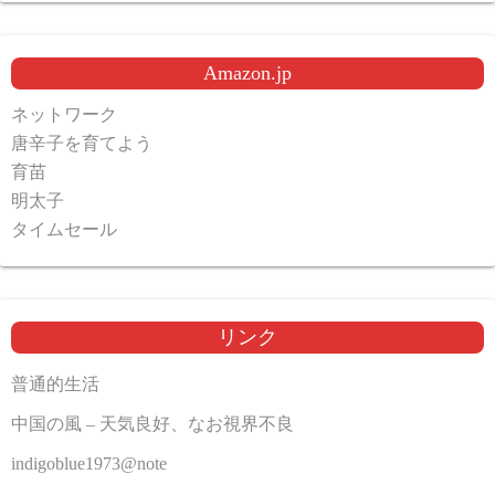
Amazon.jp
ネットワーク
唐辛子を育てよう
育苗
明太子
タイムセール
リンク
普通的生活
中国の風 – 天気良好、なお視界不良
indigoblue1973@note