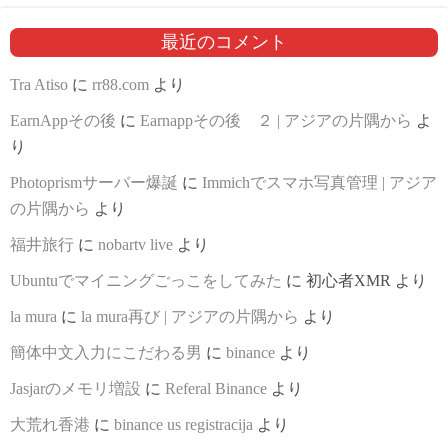
最近のコメント
Tra Atiso
に
rr88.com
より
EarnAppその後
に
Earnappその後 ２ | アジアの片隅から
よ
り
Photoprismサーバー爆誕
に
Immichでスマホ写真管理 | アジア
の片隅から
より
福井旅行
に
nobartv live
より
Ubuntuでマイニングごっこをしてみた
に
初心者XMR
より
la mura
に
la mura再び | アジアの片隅から
より
簡体中文入力にこだわる男
に
binance
より
Jasjarのメモリ増設
に
Referal Binance
より
大荒れ香港
に
binance us registracija
より