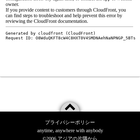
プライバシーポリシー
anytime, anywhere with anybody
©2006
アジアの片隅から