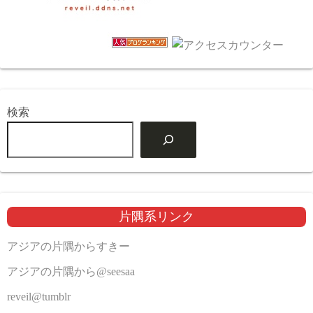
検索
片隅系リンク
アジアの片隅からすきー
アジアの片隅から@seesaa
reveil@tumblr