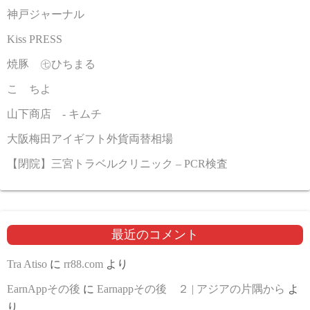
神戸ジャーナル
Kiss PRESS
焼豚 ㊆ひちまる
こゝちよ
山下商店 - キムチ
大阪梅田アイギフト外貨両替相場
【閉院】三宮トラベルクリニック – PCR検査
最近のコメント
Tra Atiso
に
rr88.com
より
EarnAppその後
に
Earnappその後 ２ | アジアの片隅から
よ
り