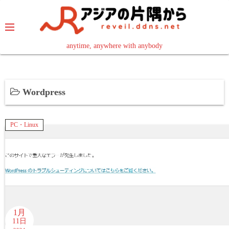
コ
ン
テ
ン
anytime, anywhere with anybody
read in your language
ツ
へ
ス
Wordpress
キ
ッ
プ
PC・Linux
1月
11日