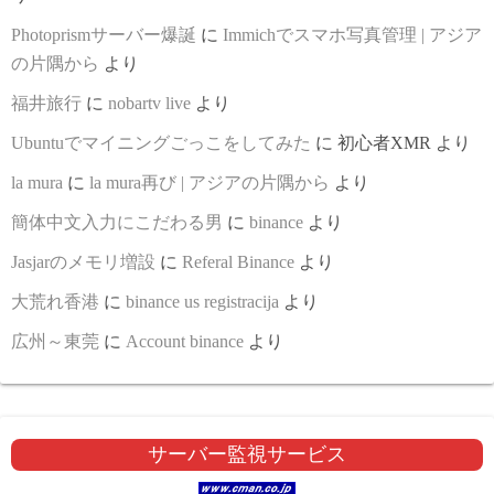
Photoprismサーバー爆誕
に
Immichでスマホ写真管理 | アジア
の片隅から
より
福井旅行
に
nobartv live
より
Ubuntuでマイニングごっこをしてみた
に
初心者XMR
より
la mura
に
la mura再び | アジアの片隅から
より
簡体中文入力にこだわる男
に
binance
より
Jasjarのメモリ増設
に
Referal Binance
より
大荒れ香港
に
binance us registracija
より
広州～東莞
に
Account binance
より
サーバー監視サービス