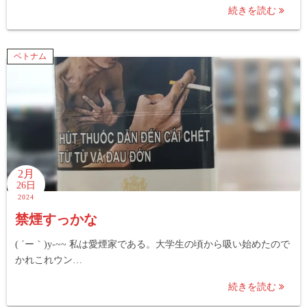
続きを読む
ベトナム
2月
26日
2024
禁煙すっかな
( ´ー｀)y-~~ 私は愛煙家である。大学生の頃から吸い始めたので
かれこれウン…
続きを読む