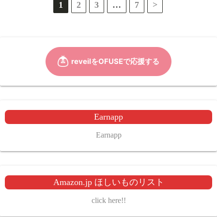
投
1
2
3
…
7
>
稿
の
ペ
ー
ジ
Earnapp
送
Earnapp
り
Amazon.jp ほしいものリスト
click here!!