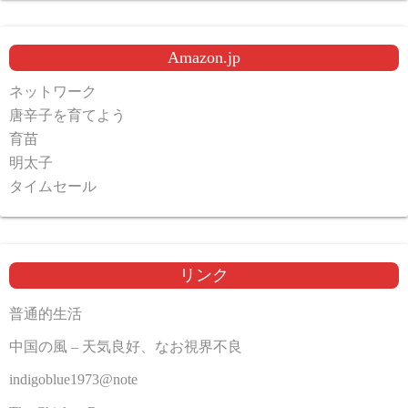
Amazon.jp
ネットワーク
唐辛子を育てよう
育苗
明太子
タイムセール
リンク
普通的生活
中国の風 – 天気良好、なお視界不良
indigoblue1973@note