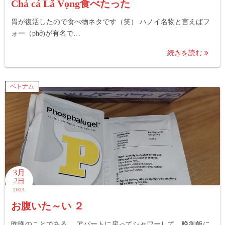
Chả cá Lã Vọng食べたった
胃が復活したので食べ物ネタです（笑） ハノイ名物と言えばフ
ォー（phở)が有名で…
続きを読む
ベトナム
3月
2日
2024
お腹いた～い ２
昨晩のことである。 アパートに戻ってシャワーして、晩御飯に