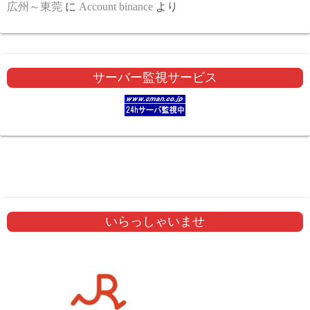
広州～東莞
に
Account binance
より
サーバー監視サービス
いらっしゃいませ