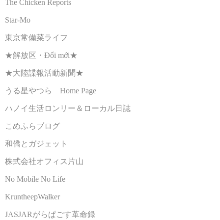
The Chicken Reports
Star-Mo
東京常備菜ライフ
★解放区・Đổi mới★
★大陸諜報活動新聞★
うる星やつら Home Page
ハノイ生活ロンリー＆ローカル日誌
こめふらブログ
和僑とガジェット
株式会社オフィス片山
No Mobile No Life
KruntheepWalker
JASJARがらぱごす革命録