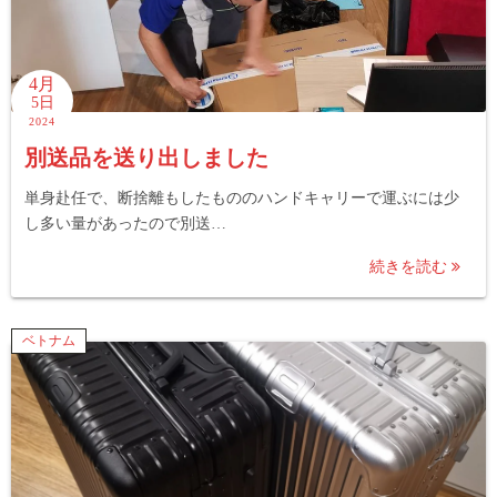
4月
5日
2024
別送品を送り出しました
単身赴任で、断捨離もしたもののハンドキャリーで運ぶには少
し多い量があったので別送…
続きを読む
ベトナム