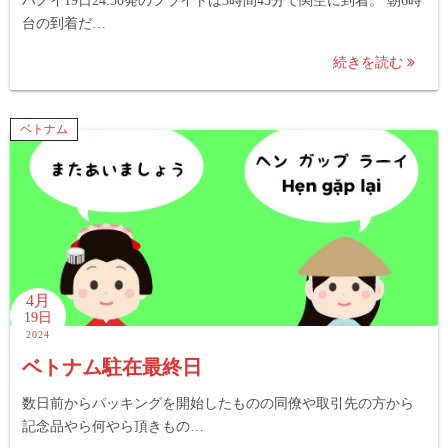
ハノイ19日24:30発のフライトは3時間45分で関空に到着。 朝6時
台の到着だ…
続きを読む
ベトナム
4月
19日
2024
ベトナム駐在最終日
数日前からパッキングを開始したものの同僚や取引先の方から
記念品やら何やら頂きもの…