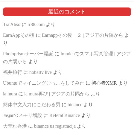
最近のコメント
Tra Atiso
に
rr88.com
より
EarnAppその後
に
Earnappその後 ２ | アジアの片隅から
よ
り
Photoprismサーバー爆誕
に
Immichでスマホ写真管理 | アジア
の片隅から
より
福井旅行
に
nobartv live
より
Ubuntuでマイニングごっこをしてみた
に
初心者XMR
より
la mura
に
la mura再び | アジアの片隅から
より
簡体中文入力にこだわる男
に
binance
より
Jasjarのメモリ増設
に
Referal Binance
より
大荒れ香港
に
binance us registracija
より