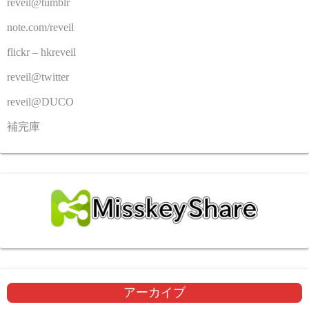
reveil@tumblr
note.com/reveil
flickr – hkreveil
reveil@twitter
reveil@DUCO
補完庫
アーカイブ