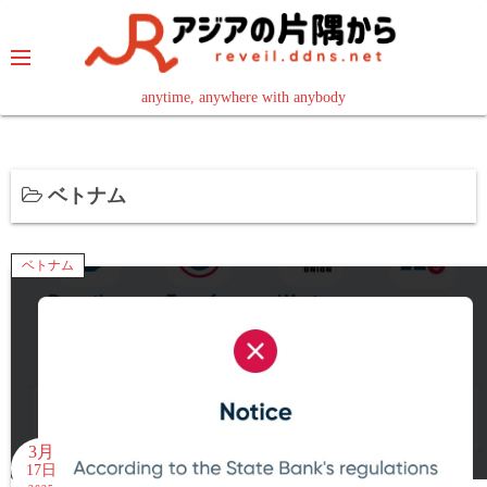
コ
ン
テ
ン
anytime, anywhere with anybody
read in your language
ツ
へ
ス
ベトナム
キ
ッ
プ
ベトナム
3月
17日