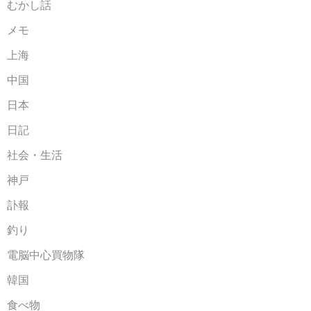
むかし話
メモ
上海
中国
日本
日記
社会・生活
神戸
訃報
釣り
電脳中心買物隊
韓国
食べ物