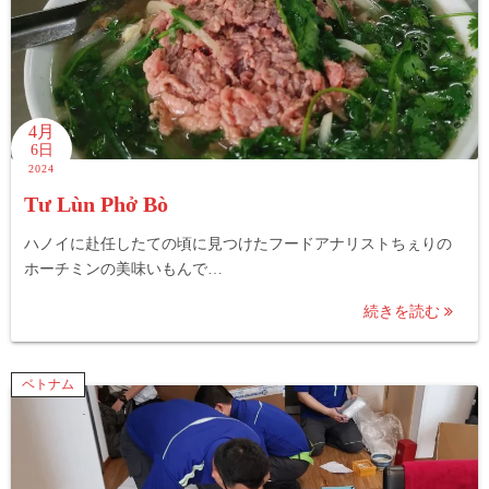
4月
6日
2024
Tư Lùn Phở Bò
ハノイに赴任したての頃に見つけたフードアナリストちぇりの
ホーチミンの美味いもんで…
続きを読む
ベトナム