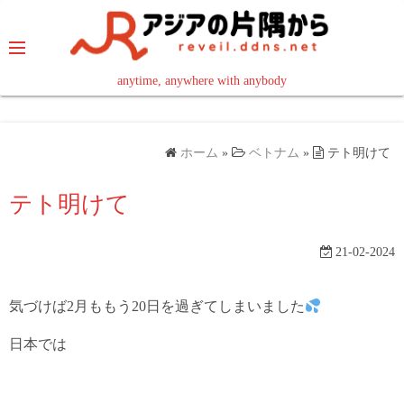
コ
ン
テ
ン
anytime, anywhere with anybody
read in your language
ツ
へ
ス
ホーム
»
ベトナム
»
テト明けて
キ
ッ
テト明けて
プ
21-02-2024
気づけば2月ももう20日を過ぎてしまいました
日本では