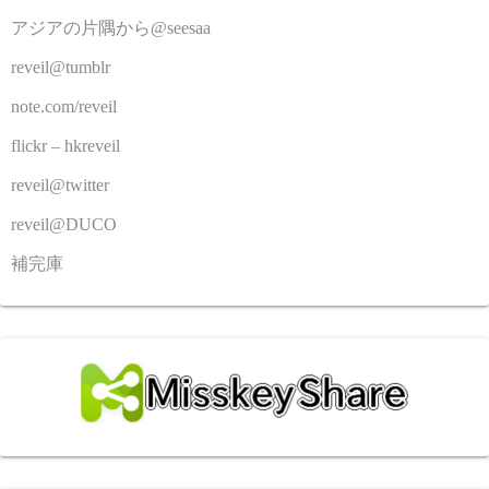
アジアの片隅から@seesaa
reveil@tumblr
note.com/reveil
flickr – hkreveil
reveil@twitter
reveil@DUCO
補完庫