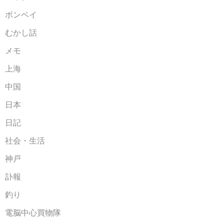
ボンベイ
むかし話
メモ
上海
中国
日本
日記
社会・生活
神戸
訃報
釣り
電脳中心買物隊