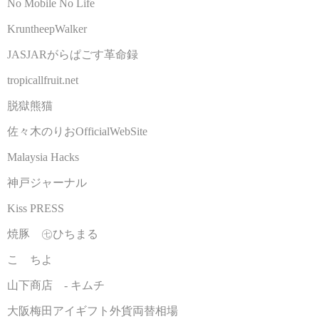
No Mobile No Life
KruntheepWalker
JASJARがらぱごす革命録
tropicallfruit.net
脱獄熊猫
佐々木のりおOfficialWebSite
Malaysia Hacks
神戸ジャーナル
Kiss PRESS
焼豚 ㊆ひちまる
こゝちよ
山下商店 - キムチ
大阪梅田アイギフト外貨両替相場