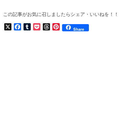
この記事がお気に召しましたらシェア・いいねを！！
X
F
T
P
T
P
Share
a
u
o
h
i
c
m
c
r
n
e
b
k
e
t
b
l
e
a
e
o
r
t
d
r
o
s
e
k
s
t