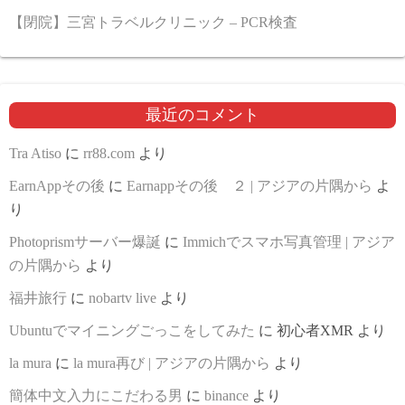
【閉院】三宮トラベルクリニック – PCR検査
最近のコメント
Tra Atiso
に
rr88.com
より
EarnAppその後
に
Earnappその後 ２ | アジアの片隅から
よ
り
Photoprismサーバー爆誕
に
Immichでスマホ写真管理 | アジア
の片隅から
より
福井旅行
に
nobartv live
より
Ubuntuでマイニングごっこをしてみた
に
初心者XMR
より
la mura
に
la mura再び | アジアの片隅から
より
簡体中文入力にこだわる男
に
binance
より