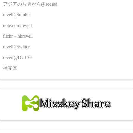
アジアの片隅から@seesaa
reveil@tumblr
note.com/reveil
flickr – hkreveil
reveil@twitter
reveil@DUCO
補完庫