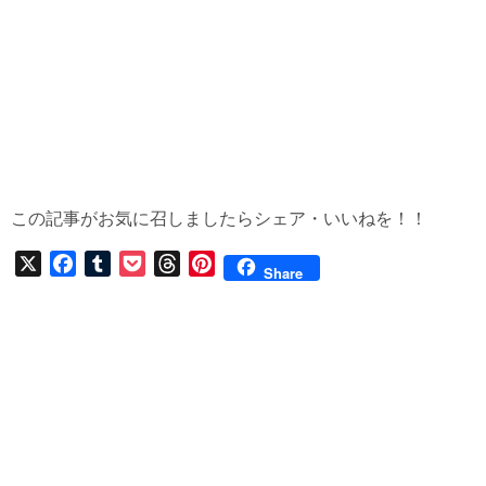
この記事がお気に召しましたらシェア・いいねを！！
X
F
T
P
T
P
Share
a
u
o
h
i
c
m
c
r
n
e
b
k
e
t
b
l
e
a
e
o
r
t
d
r
o
s
e
k
s
t