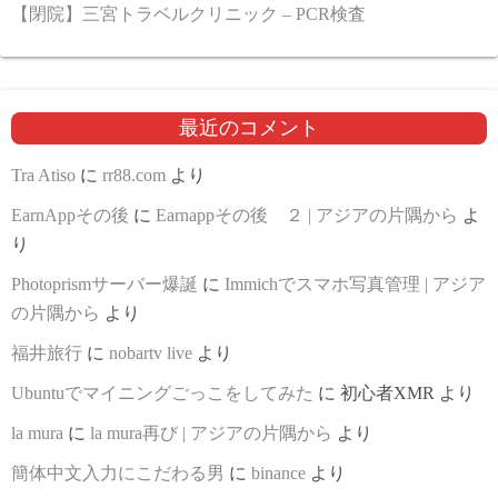
【閉院】三宮トラベルクリニック – PCR検査
最近のコメント
Tra Atiso
に
rr88.com
より
EarnAppその後
に
Earnappその後 ２ | アジアの片隅から
よ
り
Photoprismサーバー爆誕
に
Immichでスマホ写真管理 | アジア
の片隅から
より
福井旅行
に
nobartv live
より
Ubuntuでマイニングごっこをしてみた
に
初心者XMR
より
la mura
に
la mura再び | アジアの片隅から
より
簡体中文入力にこだわる男
に
binance
より