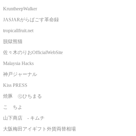
KruntheepWalker
JASJARがらぱごす革命録
tropicallfruit.net
脱獄熊猫
佐々木のりおOfficialWebSite
Malaysia Hacks
神戸ジャーナル
Kiss PRESS
焼豚 ㊆ひちまる
こゝちよ
山下商店 - キムチ
大阪梅田アイギフト外貨両替相場