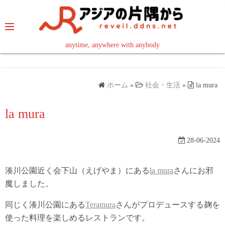
コ
ン
テ
ン
anytime, anywhere with anybody
read in your language
ツ
へ
ス
ホーム
»
社会・生活
»
la mura
キ
ッ
la mura
プ
28-06-2024
湊川公園近く会下山（えげやま）にある
la mura
さんにお邪
魔しました。
同じく湊川公園にある
Teramura
さんがプロデュースする麹を
使った料理を楽しめるレストランです。