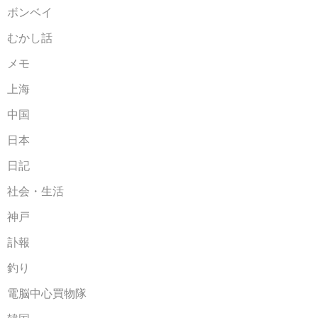
ボンベイ
むかし話
メモ
上海
中国
日本
日記
社会・生活
神戸
訃報
釣り
電脳中心買物隊