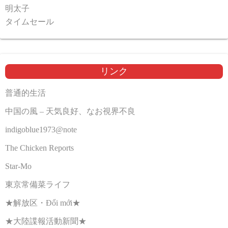
明太子
タイムセール
リンク
普通的生活
中国の風 – 天気良好、なお視界不良
indigoblue1973@note
The Chicken Reports
Star-Mo
東京常備菜ライフ
★解放区・Đổi mới★
★大陸諜報活動新聞★