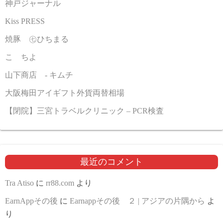
神戸ジャーナル
Kiss PRESS
焼豚 ㊆ひちまる
こゝちよ
山下商店 - キムチ
大阪梅田アイギフト外貨両替相場
【閉院】三宮トラベルクリニック – PCR検査
最近のコメント
Tra Atiso
に
rr88.com
より
EarnAppその後
に
Earnappその後 ２ | アジアの片隅から
よ
り