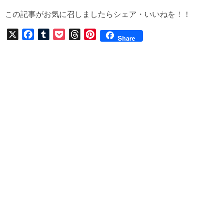
この記事がお気に召しましたらシェア・いいねを！！
X
F
T
P
T
P
Share
a
u
o
h
i
c
m
c
r
n
e
b
k
e
t
b
l
e
a
e
o
r
t
d
r
o
s
e
k
s
t