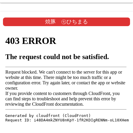
焼豚 ㊆ひちまる