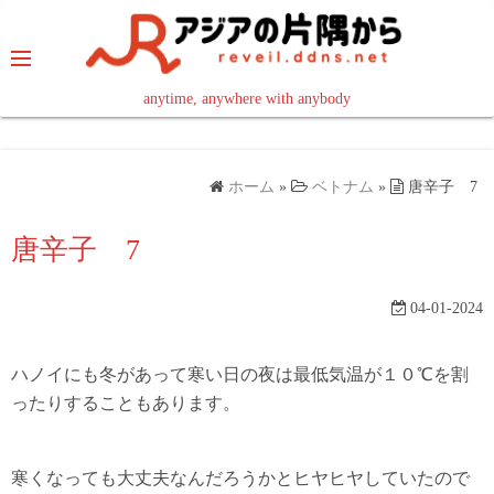
コ
ン
テ
ン
anytime, anywhere with anybody
read in your language
ツ
へ
ス
ホーム
»
ベトナム
»
唐辛子 7
キ
ッ
唐辛子 7
プ
04-01-2024
ハノイにも冬があって寒い日の夜は最低気温が１０℃を割
ったりすることもあります。
寒くなっても大丈夫なんだろうかとヒヤヒヤしていたので