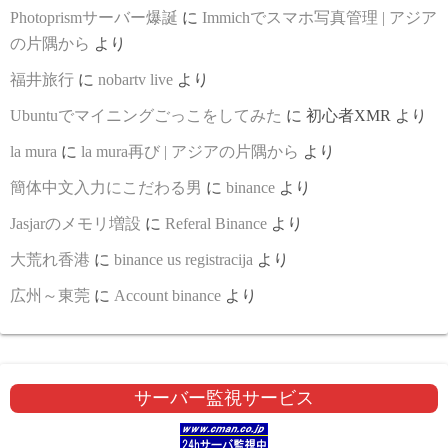
Photoprismサーバー爆誕
に
Immichでスマホ写真管理 | アジア
の片隅から
より
福井旅行
に
nobartv live
より
Ubuntuでマイニングごっこをしてみた
に
初心者XMR
より
la mura
に
la mura再び | アジアの片隅から
より
簡体中文入力にこだわる男
に
binance
より
Jasjarのメモリ増設
に
Referal Binance
より
大荒れ香港
に
binance us registracija
より
広州～東莞
に
Account binance
より
サーバー監視サービス