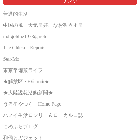
リンク
普通的生活
中国の風 – 天気良好、なお視界不良
indigoblue1973@note
The Chicken Reports
Star-Mo
東京常備菜ライフ
★解放区・Đổi mới★
★大陸諜報活動新聞★
うる星やつら Home Page
ハノイ生活ロンリー＆ローカル日誌
こめふらブログ
和僑とガジェット