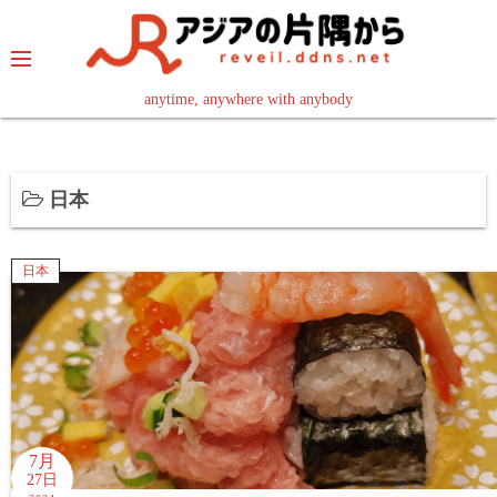
コ
ン
テ
ン
anytime, anywhere with anybody
read in your language
ツ
へ
ス
日本
キ
ッ
プ
日本
7月
27日