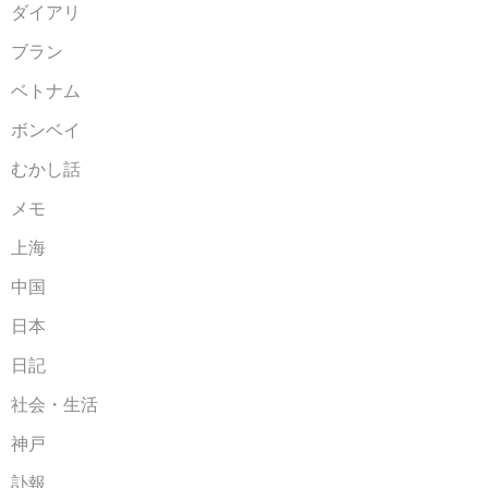
ダイアリ
ブラン
ベトナム
ボンベイ
むかし話
メモ
上海
中国
日本
日記
社会・生活
神戸
訃報