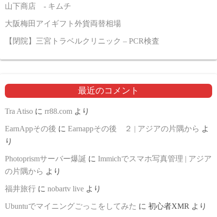
山下商店 - キムチ
大阪梅田アイギフト外貨両替相場
【閉院】三宮トラベルクリニック – PCR検査
最近のコメント
Tra Atiso
に
rr88.com
より
EarnAppその後
に
Earnappその後 ２ | アジアの片隅から
よ
り
Photoprismサーバー爆誕
に
Immichでスマホ写真管理 | アジア
の片隅から
より
福井旅行
に
nobartv live
より
Ubuntuでマイニングごっこをしてみた
に
初心者XMR
より