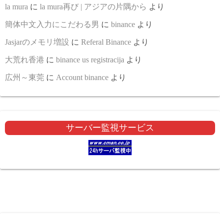
la mura
に
la mura再び | アジアの片隅から
より
簡体中文入力にこだわる男
に
binance
より
Jasjarのメモリ増設
に
Referal Binance
より
大荒れ香港
に
binance us registracija
より
広州～東莞
に
Account binance
より
サーバー監視サービス