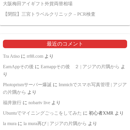
大阪梅田アイギフト外貨両替相場
【閉院】三宮トラベルクリニック – PCR検査
最近のコメント
Tra Atiso
に
rr88.com
より
EarnAppその後
に
Earnappその後 ２ | アジアの片隅から
よ
り
Photoprismサーバー爆誕
に
Immichでスマホ写真管理 | アジア
の片隅から
より
福井旅行
に
nobartv live
より
Ubuntuでマイニングごっこをしてみた
に
初心者XMR
より
la mura
に
la mura再び | アジアの片隅から
より