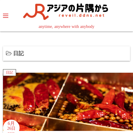
コ
ン
テ
ン
anytime, anywhere with anybody
read in your language
ツ
へ
ス
日記
キ
ッ
プ
日記
6月
26日