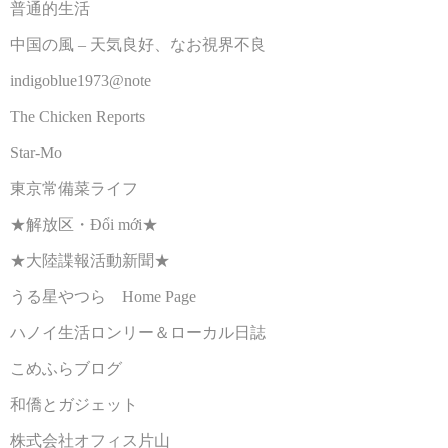
普通的生活
中国の風 – 天気良好、なお視界不良
indigoblue1973@note
The Chicken Reports
Star-Mo
東京常備菜ライフ
★解放区・Đổi mới★
★大陸諜報活動新聞★
うる星やつら Home Page
ハノイ生活ロンリー＆ローカル日誌
こめふらブログ
和僑とガジェット
株式会社オフィス片山