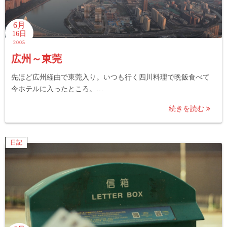
6月
16日
2005
広州～東莞
先ほど広州経由で東莞入り。いつも行く四川料理で晩飯食べて
今ホテルに入ったところ。…
続きを読む
日記