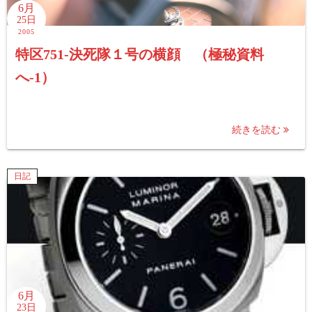
6月
25日
2005
特区751-決死隊１号の横顔 （極秘資料
へ-1）
続きを読む
日記
6月
23日