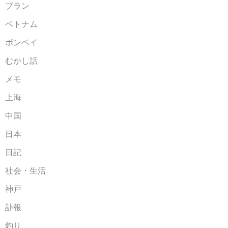
ブラン
ベトナム
ボンベイ
むかし話
メモ
上海
中国
日本
日記
社会・生活
神戸
訃報
釣り