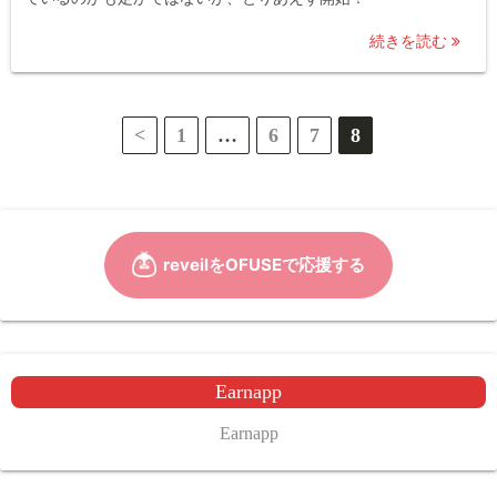
続きを読む
投
<
1
…
6
7
8
稿
の
ペ
ー
ジ
Earnapp
送
Earnapp
り