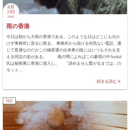
6月
23日
2005
雨の香港
今日は朝から大雨の香港である。このような日はどこにも出か
けず事務所に居るに限る。 事務所から掛ける何気ない電話、通
じて普通なのだがこの極普通の出来事の陰にはいつもそれを支
える同志の姿がある。 風の噂によればこの豪雨の中Asukal
氏は秘密裏に香港に侵入し、 「諦めません繋がるまでは」の
モット...
続きを読む
日記