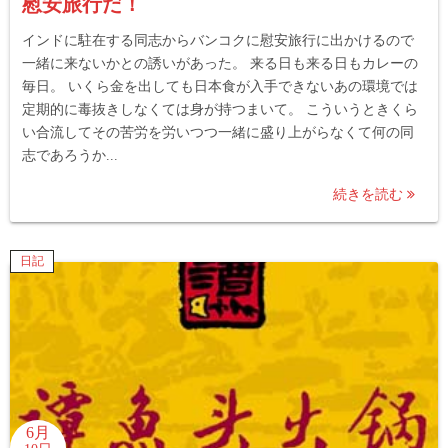
慰安旅行だ！
インドに駐在する同志からバンコクに慰安旅行に出かけるので
一緒に来ないかとの誘いがあった。 来る日も来る日もカレーの
毎日。 いくら金を出しても日本食が入手できないあの環境では
定期的に毒抜きしなくては身が持つまいて。 こういうときくら
い合流してその苦労を労いつつ一緒に盛り上がらなくて何の同
志であろうか...
続きを読む
日記
6月