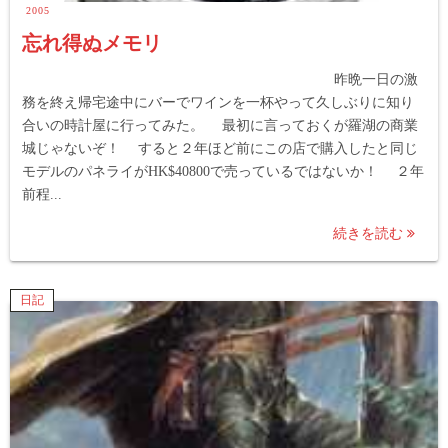
2005
忘れ得ぬメモリ
昨晩一日の激
務を終え帰宅途中にバーでワインを一杯やって久しぶりに知り
合いの時計屋に行ってみた。 最初に言っておくが羅湖の商業
城じゃないぞ！ すると２年ほど前にこの店で購入したと同じ
モデルのパネライがHK$40800で売っているではないか！ ２年
前程...
続きを読む
日記