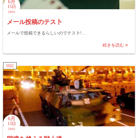
6月
15日
2005
メ一ル投稿のテス卜
メ一ルで投稿できるらしいのでテス卜!…
続きを読む
日記
6月
13日
2005