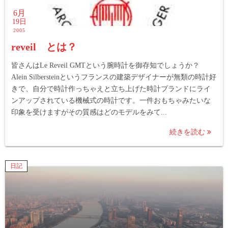
6月
19日
2005
reveil とは？
皆さんはLe Reveil GMTという腕時計を御存知でしょうか？
Alein Silbersteinというフランスの建築デザイナーが無類の時計好
きで、自分で時計作っちゃえと立ち上げた時計ブランドにライ
ンアップされている機械式の時計です。一件おもちゃみたいな
印象を受けますがその質感はどのモデルをみて...
続きを読む
日記