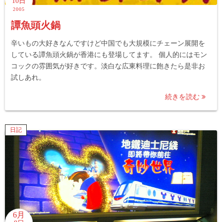
10日
2005
譚魚頭火鍋
辛いもの大好きなんですけど中国でも大規模にチェーン展開を
している譚魚頭火鍋が香港にも登場してます。 個人的にはモン
コックの雰囲気が好きです。淡白な広東料理に飽きたら是非お
試しあれ。
続きを読む
日記
6月