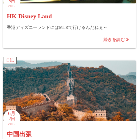
8日
2005
HK Disney Land
香港ディズニーランドにはMTRで行けるんだねぇ～
続きを読む
日記
6月
2日
2005
中国出張