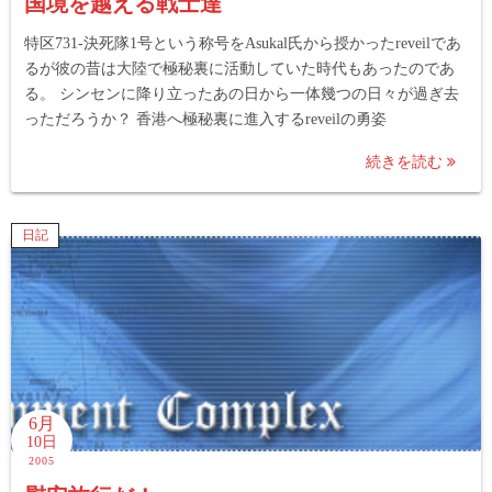
国境を越える戦士達
特区731-決死隊1号という称号をAsukal氏から授かったreveilであ
るが彼の昔は大陸で極秘裏に活動していた時代もあったのであ
る。 シンセンに降り立ったあの日から一体幾つの日々が過ぎ去
っただろうか？ 香港へ極秘裏に進入するreveilの勇姿
続きを読む
日記
6月
10日
2005