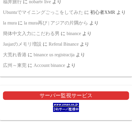
福井旅行
に
nobartv live
より
Ubuntuでマイニングごっこをしてみた
に
初心者XMR
より
la mura
に
la mura再び | アジアの片隅から
より
簡体中文入力にこだわる男
に
binance
より
Jasjarのメモリ増設
に
Referal Binance
より
大荒れ香港
に
binance us registracija
より
広州～東莞
に
Account binance
より
サーバー監視サービス