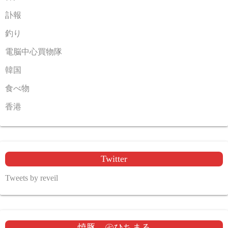
訃報
釣り
電脳中心買物隊
韓国
食べ物
香港
Twitter
Tweets by reveil
焼豚 ㊆ひちまる