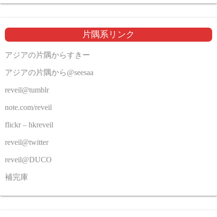
片隅系リンク
アジアの片隅からすきー
アジアの片隅から@seesaa
reveil@tumblr
note.com/reveil
flickr – hkreveil
reveil@twitter
reveil@DUCO
補完庫