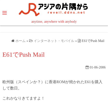
コ
ン
テ
ン
anytime, anywhere with anybody
read in your language
ツ
へ
ス
ホーム
»
インターネット・モバイル
»
E61でPush Mail
キ
ッ
E61でPush Mail
プ
01-06-2006
欧州版（スペインか？）に香港ROMが焼かれたE61を購入
して数日。
これかなりきてますよ！