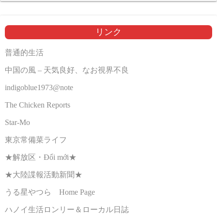
リンク
普通的生活
中国の風 – 天気良好、なお視界不良
indigoblue1973@note
The Chicken Reports
Star-Mo
東京常備菜ライフ
★解放区・Đổi mới★
★大陸諜報活動新聞★
うる星やつら Home Page
ハノイ生活ロンリー＆ローカル日誌