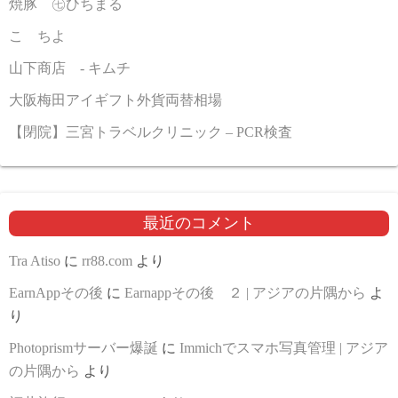
焼豚 ㊆ひちまる
こゝちよ
山下商店 - キムチ
大阪梅田アイギフト外貨両替相場
【閉院】三宮トラベルクリニック – PCR検査
最近のコメント
Tra Atiso
に
rr88.com
より
EarnAppその後
に
Earnappその後 ２ | アジアの片隅から
よ
り
Photoprismサーバー爆誕
に
Immichでスマホ写真管理 | アジア
の片隅から
より