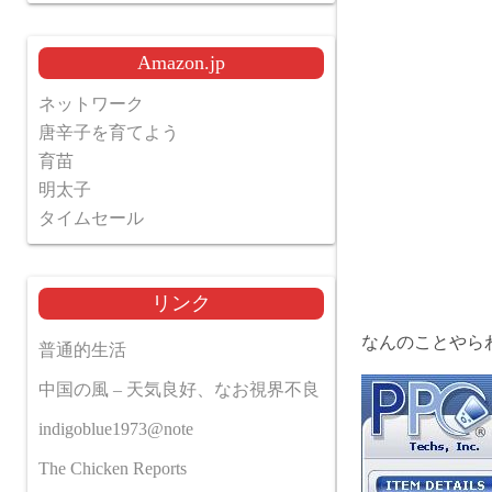
Amazon.jp
ネットワーク
唐辛子を育てよう
育苗
明太子
タイムセール
リンク
なんのことやらわ
普通的生活
中国の風 – 天気良好、なお視界不良
indigoblue1973@note
The Chicken Reports