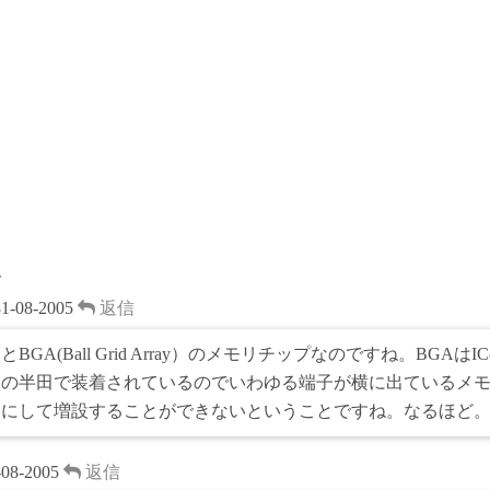
t
d
r
s
e
s
t
ト
31-08-2005
返信
とBGA(Ball Grid Array）のメモリチップなのですね。BGAは
状の半田で装着されているのでいわゆる端子が横に出ているメ
てにして増設することができないということですね。なるほど
-08-2005
返信