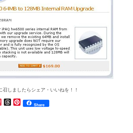
に召しましたらシェア・いいねを！！
P
T
P
Share
o
h
i
c
r
n
k
e
t
e
a
e