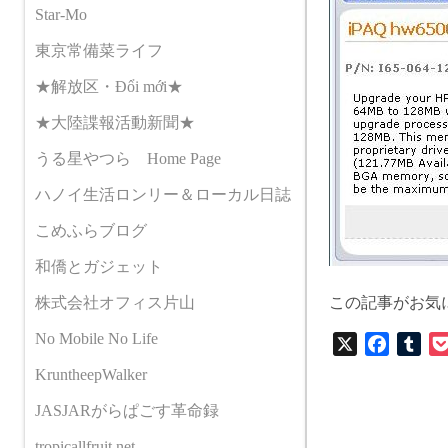
Star-Mo
東京常備菜ライフ
★解放区・Đổi mới★
★大陸諜報活動新聞★
うる星やつら Home Page
ハノイ生活ロンリー＆ローカル日誌
こめふらブログ
和僑とガジェット
株式会社オフィス片山
この記事がお気
No Mobile No Life
X
F
T
a
u
KruntheepWalker
c
m
JASJARがらぱごす革命録
e
b
b
l
tropicallfruit.net