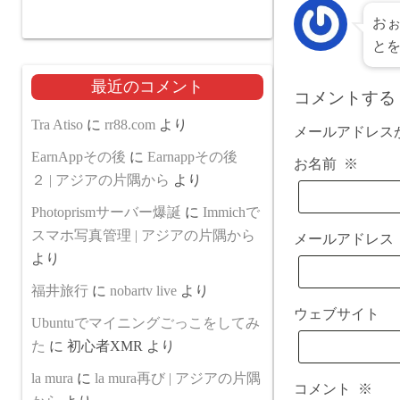
お
と
最近のコメント
コメントする
Tra Atiso
に
rr88.com
より
メールアドレス
EarnAppその後
に
Earnappその後
お名前
※
２ | アジアの片隅から
より
Photoprismサーバー爆誕
に
Immichで
スマホ写真管理 | アジアの片隅から
メールアドレ
より
福井旅行
に
nobartv live
より
ウェブサイト
Ubuntuでマイニングごっこをしてみ
た
に
初心者XMR
より
la mura
に
la mura再び | アジアの片隅
コメント
※