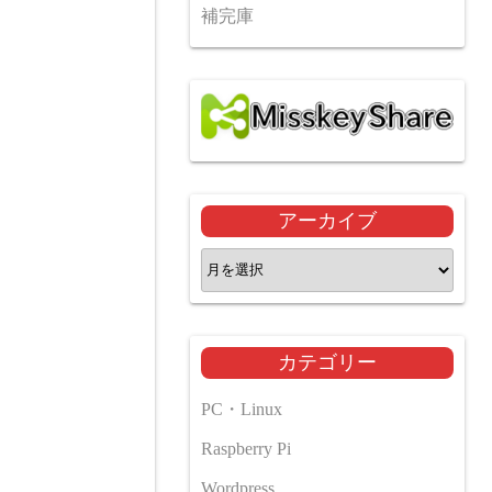
補完庫
アーカイブ
ア
ー
カ
イ
カテゴリー
ブ
PC・Linux
Raspberry Pi
Wordpress