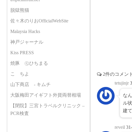
o
r
脱獄熊猫
o
k
佐々木のりおOfficialWebSite
Malaysia Hacks
神戸ジャーナル
Kiss PRESS
焼豚 ㊆ひちまる
こゝちよ
2件のコメン
tetujinjr
山下商店 - キムチ
大阪梅田アイギフト外貨両替相場
なん
ル
【閉院】三宮トラベルクリニック –
建
PCR検査
reveil
31