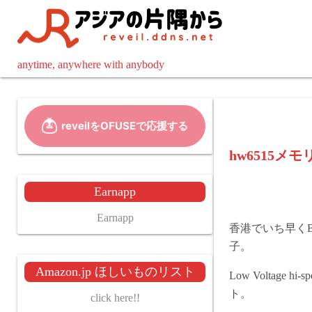
コ
ン
テ
ン
anytime, anywhere with anybody
ツ
へ
ス
キ
ッ
hw6515メ
プ
Earnapp
Earnapp
香港でいち早くB
子。
Amazon.jp ほしいものリスト
Low Voltage
ト。
click here!!