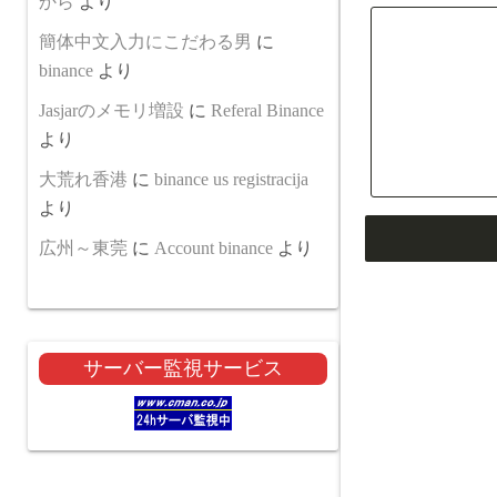
から
より
簡体中文入力にこだわる男
に
binance
より
Jasjarのメモリ増設
に
Referal Binance
より
大荒れ香港
に
binance us registracija
より
広州～東莞
に
Account binance
より
サーバー監視サービス