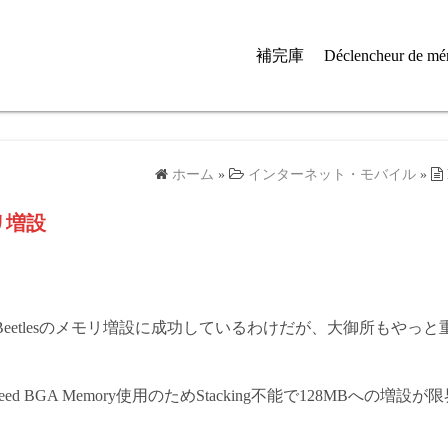
補完庫
Déclencheur de mé
ホーム
»
インターネット・モバイル
»
モリ増設
eetlesのメモリ増設に成功しているわけだが、大御所もやっ
 hi-speed BGA Memory使用のためStacking不能で128MBへの増