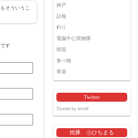
神戸
奴もそういうこ
訃報
釣り
電脳中心買物隊
目です
韓国
食べ物
香港
Twitter
Tweets by reveil
焼豚 ㊆ひちまる