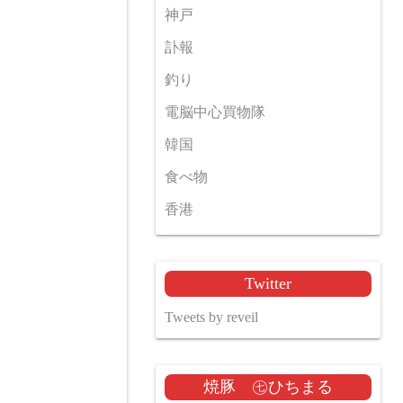
神戸
訃報
釣り
電脳中心買物隊
韓国
食べ物
香港
Twitter
Tweets by reveil
焼豚 ㊆ひちまる