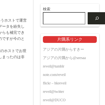
検索
 というホストで運営
データを紛失し
からも補完でき
のですが今のと
片隅系リンク
アジアの片隅からすきー
グのホストでお世
しまったのは非
アジアの片隅から@seesaa
reveil@tumblr
note.com/reveil
flickr – hkreveil
reveil@twitter
reveil@DUCO