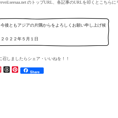
eveil.seesaa.net のトップURL、各記事のURLを叩くとこち
今後ともアジアの片隅からをよろしくお願い申し上げ候
２０２２年５月１日
に召しましたらシェア・いいねを！！
P
T
P
Share
o
h
i
c
r
n
k
e
t
e
a
e
t
d
r
s
e
s