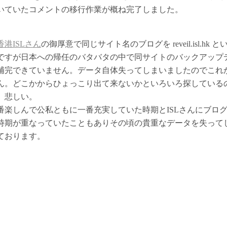
いていたコメントの移行作業が概ね完了しました。
香港ISLさん
の御厚意で同じサイト名のブログを reveil.isl.hk
ですが日本への帰任のバタバタの中で同サイトのバックアップ
補完できていません。データ自体失ってしまいましたのでこれ
ん。どこかからひょっこり出て来ないかといろいろ探している
。悲しい。
番楽しんで公私ともに一番充実していた時期とISLさんにブロ
時期が重なっていたこともありその頃の貴重なデータを失って
ております。