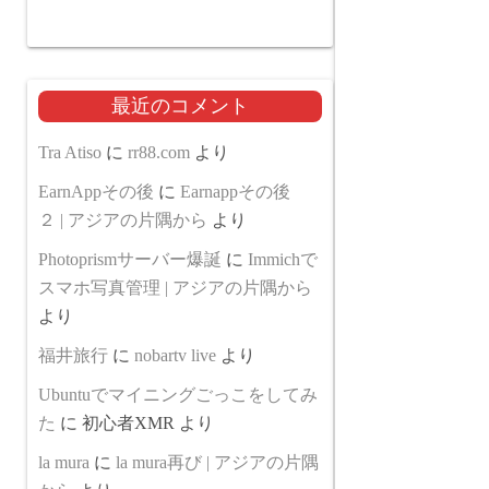
最近のコメント
Tra Atiso
に
rr88.com
より
EarnAppその後
に
Earnappその後
２ | アジアの片隅から
より
Photoprismサーバー爆誕
に
Immichで
スマホ写真管理 | アジアの片隅から
より
福井旅行
に
nobartv live
より
Ubuntuでマイニングごっこをしてみ
た
に
初心者XMR
より
la mura
に
la mura再び | アジアの片隅