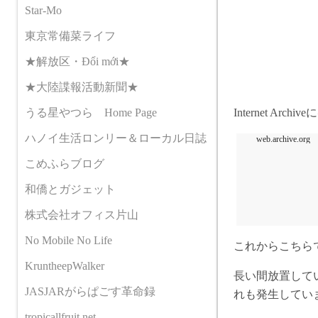
Star-Mo
東京常備菜ライフ
★解放区・Đổi mới★
★大陸諜報活動新聞★
うる星やつら Home Page
Internet A
ハノイ生活ロンリー＆ローカル日誌
web.archive.org
こめふらブログ
和僑とガジェット
株式会社オフィス片山
No Mobile No Life
これからこちら
KruntheepWalker
長い間放置して
JASJARがらぱごす革命録
れも発生してい
tropicallfruit.net