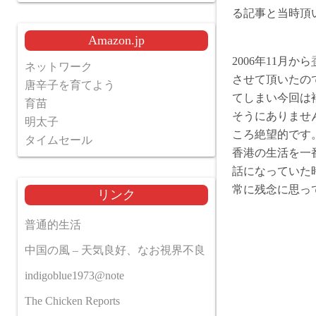
る記事と当時頂
Amazon.jp
2006年11月から
ネットワーク
させて頂いたの
唐辛子を育てよう
てしまい今回は
育苗
そうにありませ
明太子
ころ絶望的です
タイムセール
香港の生活を一
話になっていた
常に残念に思っ
リンク
普通的生活
中国の風 – 天気良好、なお視界不良
indigoblue1973@note
The Chicken Reports