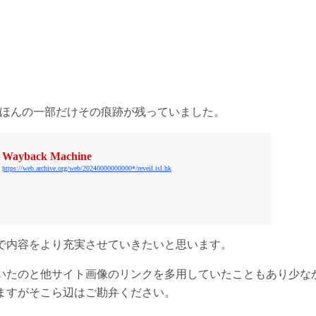
rchiveにほんの一部だけその痕跡が残っていました。
Wayback Machine
https://web.archive.org/web/20240000000000*/reveil.isl.hk
で内容をより充実させていきたいと思います。
いたのと他サイト画像のリンクを多用していたこともあり少な
ますがそこら辺はご勘弁ください。