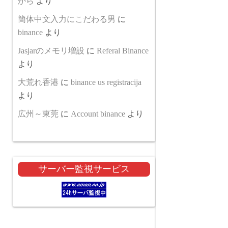
から
より
簡体中文入力にこだわる男
に
binance
より
Jasjarのメモリ増設
に
Referal Binance
より
大荒れ香港
に
binance us registracija
より
広州～東莞
に
Account binance
より
サーバー監視サービス