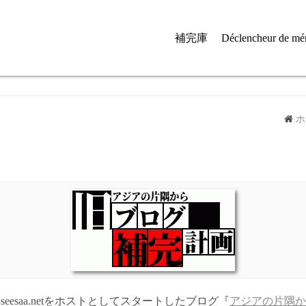
補完庫
Déclencheur de mé
ホ
日にseesaa.netをホストとしてスタートしたブログ『
アジアの片隅か