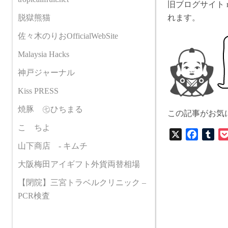
旧ブログサイト r
脱獄熊猫
れます。
佐々木のりおOfficialWebSite
Malaysia Hacks
神戸ジャーナル
Kiss PRESS
焼豚 ㊆ひちまる
この記事がお気
こゝちよ
X
F
T
山下商店 - キムチ
a
u
c
m
大阪梅田アイギフト外貨両替相場
e
b
【閉院】三宮トラベルクリニック –
b
l
o
r
PCR検査
o
k