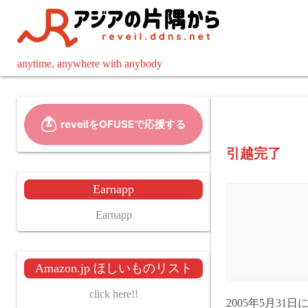
コ
ン
テ
ン
anytime, anywhere with anybody
ツ
へ
ス
キ
ッ
引越完了
プ
Earnapp
Earnapp
Amazon.jp ほしいものリスト
click here!!
2005年5月31