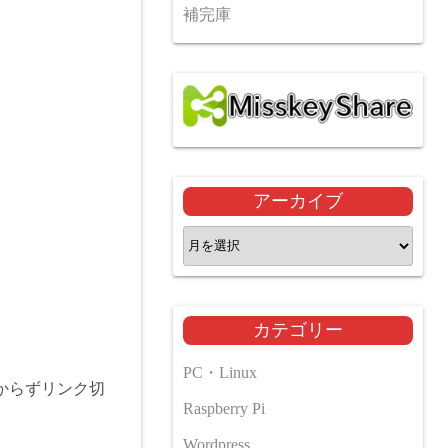
補完庫
アーカイブ
ア
ー
カ
イ
カテゴリー
ブ
PC・Linux
からずリンク切
Raspberry Pi
Wordpress