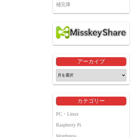
補完庫
アーカイブ
ア
ー
カ
イ
カテゴリー
ブ
PC・Linux
Raspberry Pi
Wordpress