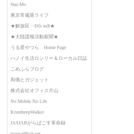
Star-Mo
東京常備菜ライフ
★解放区・Đổi mới★
★大陸諜報活動新聞★
うる星やつら Home Page
ハノイ生活ロンリー＆ローカル日誌
こめふらブログ
和僑とガジェット
株式会社オフィス片山
No Mobile No Life
KruntheepWalker
JASJARがらぱごす革命録
tropicallfruit.net