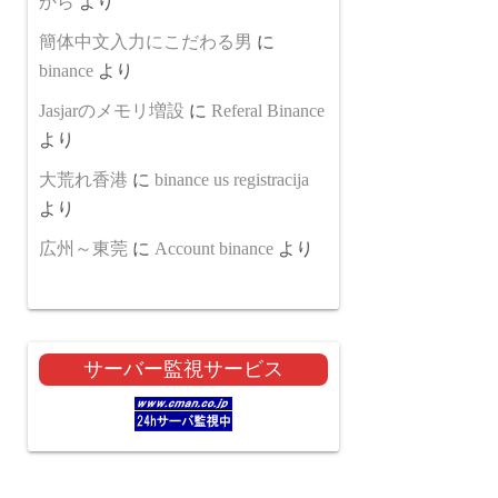
から
より
簡体中文入力にこだわる男
に
binance
より
Jasjarのメモリ増設
に
Referal Binance
より
大荒れ香港
に
binance us registracija
より
広州～東莞
に
Account binance
より
サーバー監視サービス