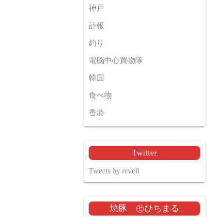
神戸
訃報
釣り
電脳中心買物隊
韓国
食べ物
香港
Twitter
Tweets by reveil
焼豚 ㊆ひちまる