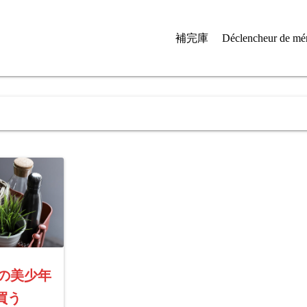
補完庫
Déclencheur de mé
紅顔の美少年
買う