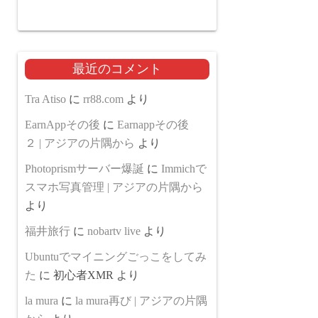
最近のコメント
Tra Atiso
に
rr88.com
より
EarnAppその後
に
Earnappその後
２ | アジアの片隅から
より
Photoprismサーバー爆誕
に
Immichで
スマホ写真管理 | アジアの片隅から
より
福井旅行
に
nobartv live
より
Ubuntuでマイニングごっこをしてみ
た
に
初心者XMR
より
la mura
に
la mura再び | アジアの片隅