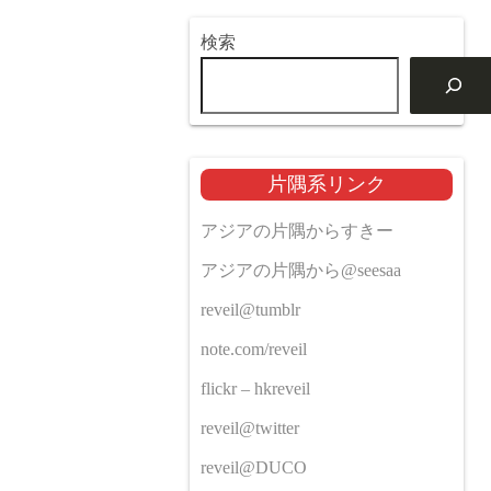
検索
片隅系リンク
アジアの片隅からすきー
アジアの片隅から@seesaa
reveil@tumblr
note.com/reveil
flickr – hkreveil
reveil@twitter
reveil@DUCO