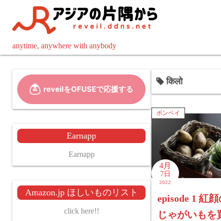
コ
ン
テ
ン
anytime, anywhere with anybody
ツ
へ
किलो
ス
キ
ッ
ボンベイ
プ
Earnapp
Earnapp
4月
7日
2022
Amazon.jp ほしいものリスト
episode 1 
click here!!
じゃがいもを