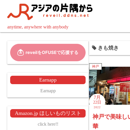
コ
ン
テ
ン
anytime, anywhere with anybody
ツ
へ
きも焼き
ス
キ
ッ
神戸
プ
Earnapp
Earnapp
7月
22日
2022
Amazon.jp ほしいものリスト
神戸で美味し
click here!!
華