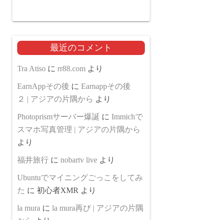
最近のコメント
Tra Atiso
に
rr88.com
より
EarnAppその後
に
Earnappその後
２ | アジアの片隅から
より
Photoprismサーバー爆誕
に
Immichで
スマホ写真管理 | アジアの片隅から
より
福井旅行
に
nobartv live
より
Ubuntuでマイニングごっこをしてみ
た
に
初心者XMR
より
la mura
に
la mura再び | アジアの片隅