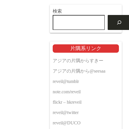
検索
片隅系リンク
アジアの片隅からすきー
アジアの片隅から@seesaa
reveil@tumblr
note.com/reveil
flickr – hkreveil
reveil@twitter
reveil@DUCO