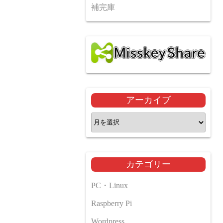
補完庫
アーカイブ
ア
ー
カ
イ
カテゴリー
ブ
PC・Linux
Raspberry Pi
Wordpress