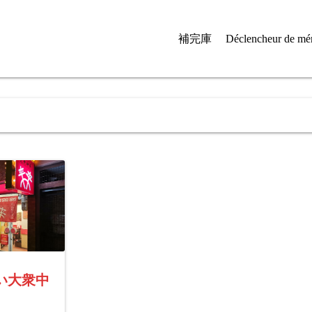
補完庫
Déclencheur de mé
い大衆中