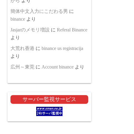
から
より
簡体中文入力にこだわる男
に
binance
より
Jasjarのメモリ増設
に
Referal Binance
より
大荒れ香港
に
binance us registracija
より
広州～東莞
に
Account binance
より
サーバー監視サービス