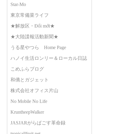
Star-Mo
東京常備菜ライフ
★解放区・Đổi mới★
★大陸諜報活動新聞★
うる星やつら Home Page
ハノイ生活ロンリー＆ローカル日誌
こめふらブログ
和僑とガジェット
株式会社オフィス片山
No Mobile No Life
KruntheepWalker
JASJARがらぱごす革命録
tropicallfruit.net