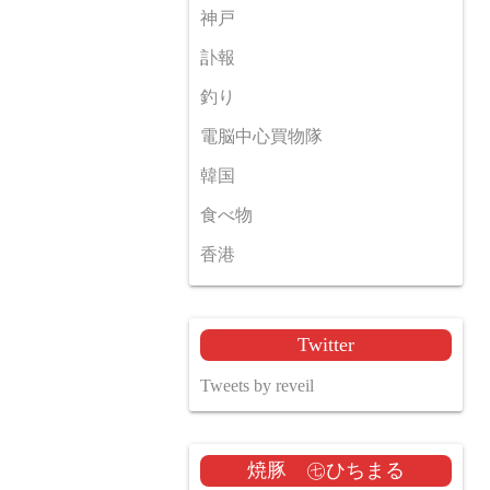
神戸
訃報
釣り
電脳中心買物隊
韓国
食べ物
香港
Twitter
Tweets by reveil
焼豚 ㊆ひちまる