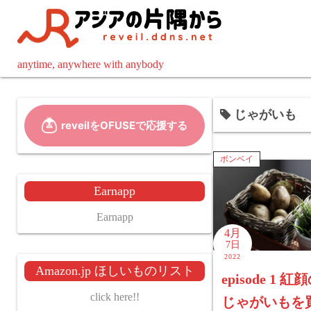
コ
ン
テ
ン
anytime, anywhere with anybody
ツ
へ
じゃがいも
ス
キ
ッ
ボンベイ
プ
Earnapp
Earnapp
4月
7日
2022
Amazon.jp ほしいものリスト
episode 1 
click here!!
じゃがいもを