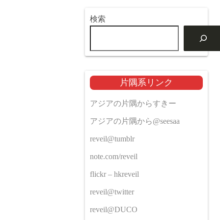
検索
片隅系リンク
アジアの片隅からすきー
アジアの片隅から@seesaa
reveil@tumblr
note.com/reveil
flickr – hkreveil
reveil@twitter
reveil@DUCO