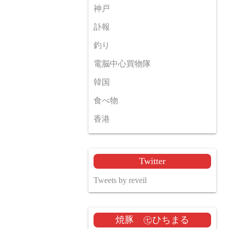
神戸
訃報
釣り
電脳中心買物隊
韓国
食べ物
香港
Twitter
Tweets by reveil
焼豚 ㊆ひちまる