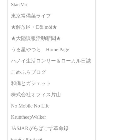
Star-Mo
東京常備菜ライフ
★解放区・Đổi mới★
★大陸諜報活動新聞★
うる星やつら Home Page
ハノイ生活ロンリー＆ローカル日誌
こめふらブログ
和僑とガジェット
株式会社オフィス片山
No Mobile No Life
KruntheepWalker
JASJARがらぱごす革命録
tropicallfruit.net