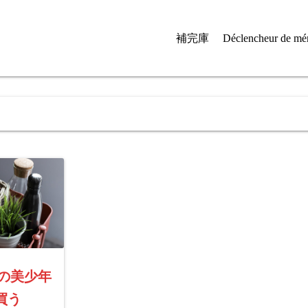
補完庫
Déclencheur de mé
紅顔の美少年
買う