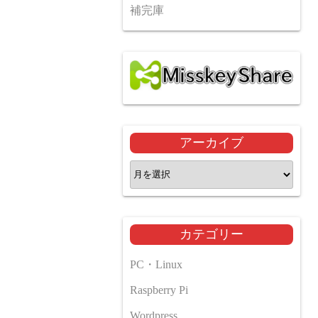
補完庫
アーカイブ
ア
ー
カ
イ
カテゴリー
ブ
PC・Linux
Raspberry Pi
Wordpress