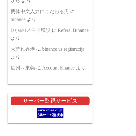
から
より
簡体中文入力にこだわる男
に
binance
より
Jasjarのメモリ増設
に
Referal Binance
より
大荒れ香港
に
binance us registracija
より
広州～東莞
に
Account binance
より
サーバー監視サービス