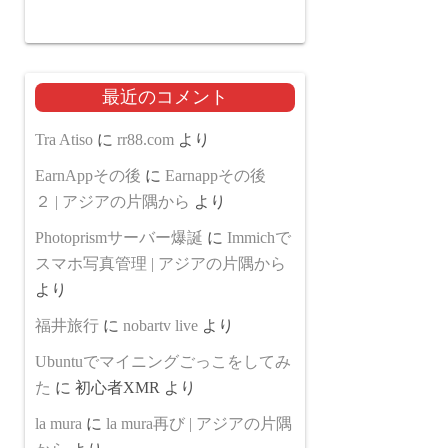
最近のコメント
Tra Atiso
に
rr88.com
より
EarnAppその後
に
Earnappその後
２ | アジアの片隅から
より
Photoprismサーバー爆誕
に
Immichで
スマホ写真管理 | アジアの片隅から
より
福井旅行
に
nobartv live
より
Ubuntuでマイニングごっこをしてみ
た
に
初心者XMR
より
la mura
に
la mura再び | アジアの片隅