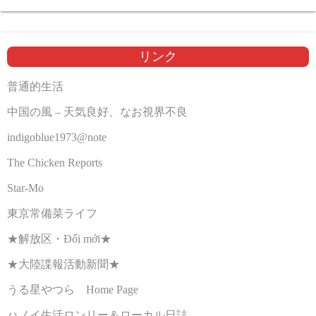
リンク
普通的生活
中国の風 – 天気良好、なお視界不良
indigoblue1973@note
The Chicken Reports
Star-Mo
東京常備菜ライフ
★解放区・Đổi mới★
★大陸諜報活動新聞★
うる星やつら Home Page
ハノイ生活ロンリー＆ローカル日誌