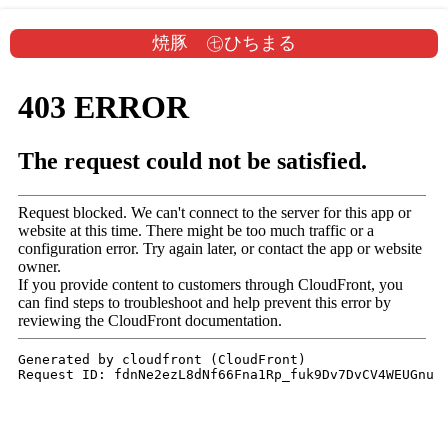
焼豚 ㊆ひちまる