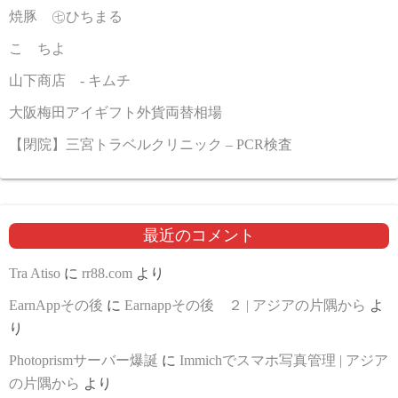
焼豚 ㊆ひちまる
こゝちよ
山下商店 - キムチ
大阪梅田アイギフト外貨両替相場
【閉院】三宮トラベルクリニック – PCR検査
最近のコメント
Tra Atiso
に
rr88.com
より
EarnAppその後
に
Earnappその後 ２ | アジアの片隅から
よ
り
Photoprismサーバー爆誕
に
Immichでスマホ写真管理 | アジア
の片隅から
より