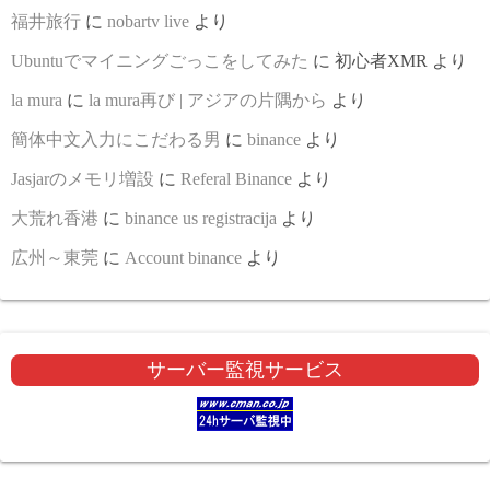
福井旅行
に
nobartv live
より
Ubuntuでマイニングごっこをしてみた
に
初心者XMR
より
la mura
に
la mura再び | アジアの片隅から
より
簡体中文入力にこだわる男
に
binance
より
Jasjarのメモリ増設
に
Referal Binance
より
大荒れ香港
に
binance us registracija
より
広州～東莞
に
Account binance
より
サーバー監視サービス