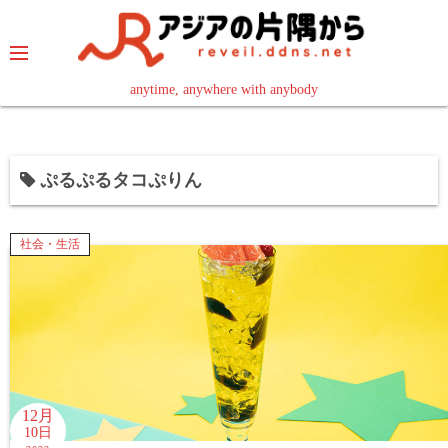
コ
ン
テ
ン
anytime, anywhere with anybody
read in your language
ツ
へ
ス
ぷるぷるタコぷりん
キ
ッ
プ
社会・生活
12月
10日