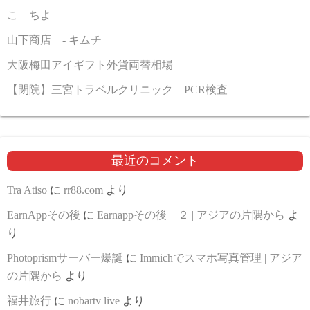
こゝちよ
山下商店 - キムチ
大阪梅田アイギフト外貨両替相場
【閉院】三宮トラベルクリニック – PCR検査
最近のコメント
Tra Atiso
に
rr88.com
より
EarnAppその後
に
Earnappその後 ２ | アジアの片隅から
よ
り
Photoprismサーバー爆誕
に
Immichでスマホ写真管理 | アジア
の片隅から
より
福井旅行
に
nobartv live
より