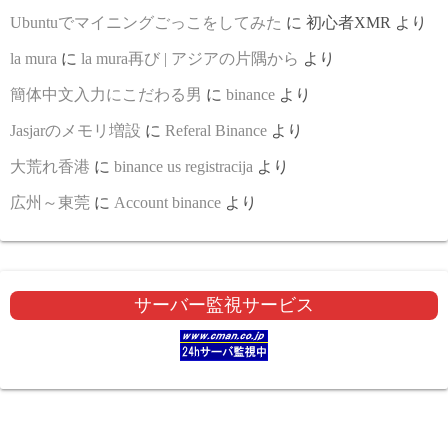
Ubuntuでマイニングごっこをしてみた
に
初心者XMR
より
la mura
に
la mura再び | アジアの片隅から
より
簡体中文入力にこだわる男
に
binance
より
Jasjarのメモリ増設
に
Referal Binance
より
大荒れ香港
に
binance us registracija
より
広州～東莞
に
Account binance
より
サーバー監視サービス