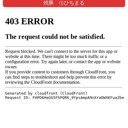
焼豚 ㊆ひちまる