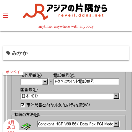
コ
ン
テ
ン
anytime, anywhere with anybody
read in your language
ツ
へ
ス
みかか
キ
ッ
プ
ボンベイ
4月
26日