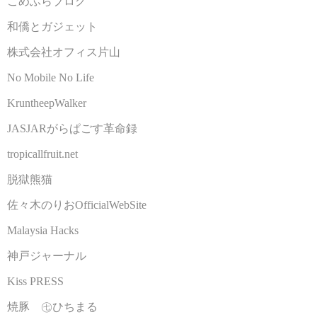
こめふらブログ
和僑とガジェット
株式会社オフィス片山
No Mobile No Life
KruntheepWalker
JASJARがらぱごす革命録
tropicallfruit.net
脱獄熊猫
佐々木のりおOfficialWebSite
Malaysia Hacks
神戸ジャーナル
Kiss PRESS
焼豚 ㊆ひちまる