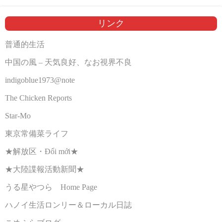
リンク
普通的生活
中国の風 – 天気良好、なお視界不良
indigoblue1973@note
The Chicken Reports
Star-Mo
東京常備菜ライフ
★解放区・Đổi mới★
★大陸諜報活動新聞★
うる星やつら Home Page
ハノイ生活ロンリー＆ローカル日誌