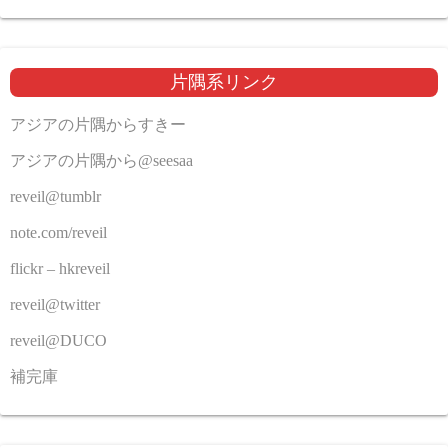
片隅系リンク
アジアの片隅からすきー
アジアの片隅から@seesaa
reveil@tumblr
note.com/reveil
flickr – hkreveil
reveil@twitter
reveil@DUCO
補完庫