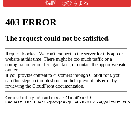
焼豚 ㊆ひちまる