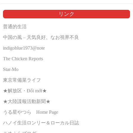
リンク
普通的生活
中国の風 – 天気良好、なお視界不良
indigoblue1973@note
The Chicken Reports
Star-Mo
東京常備菜ライフ
★解放区・Đổi mới★
★大陸諜報活動新聞★
うる星やつら Home Page
ハノイ生活ロンリー＆ローカル日誌