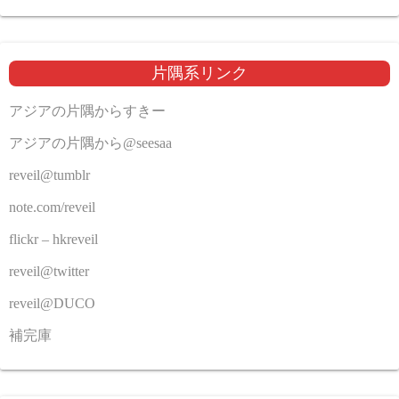
片隅系リンク
アジアの片隅からすきー
アジアの片隅から@seesaa
reveil@tumblr
note.com/reveil
flickr – hkreveil
reveil@twitter
reveil@DUCO
補完庫