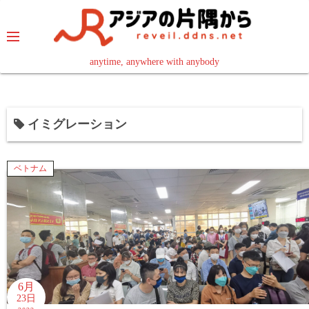
コ
ン
テ
ン
anytime, anywhere with anybody
read in your language
ツ
へ
ス
イミグレーション
キ
ッ
プ
ベトナム
6月
23日