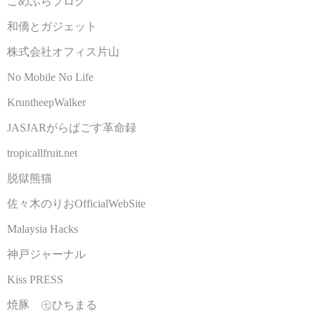
こめふらブログ
和僑とガジェット
株式会社オフィス片山
No Mobile No Life
KruntheepWalker
JASJARがらぱごす革命録
tropicallfruit.net
脱獄熊猫
佐々木のりおOfficialWebSite
Malaysia Hacks
神戸ジャーナル
Kiss PRESS
焼豚 ㊆ひちまる