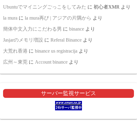
Ubuntuでマイニングごっこをしてみた
に
初心者XMR
より
la mura
に
la mura再び | アジアの片隅から
より
簡体中文入力にこだわる男
に
binance
より
Jasjarのメモリ増設
に
Referal Binance
より
大荒れ香港
に
binance us registracija
より
広州～東莞
に
Account binance
より
サーバー監視サービス