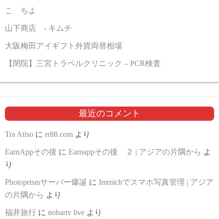
こゝちよ
山下商店 - キムチ
大阪梅田アイギフト外貨両替相場
【閉院】三宮トラベルクリニック – PCR検査
最近のコメント
Tra Atiso
に
rr88.com
より
EarnAppその後
に
Earnappその後 ２ | アジアの片隅から
よ
り
Photoprismサーバー爆誕
に
Immichでスマホ写真管理 | アジア
の片隅から
より
福井旅行
に
nobartv live
より