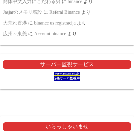
簡体中文入力にこだわる男
に
binance
より
Jasjarのメモリ増設
に
Referal Binance
より
大荒れ香港
に
binance us registracija
より
広州～東莞
に
Account binance
より
サーバー監視サービス
いらっしゃいませ