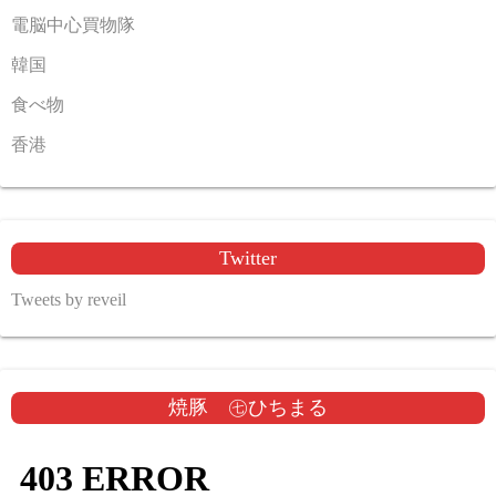
電脳中心買物隊
韓国
食べ物
香港
Twitter
Tweets by reveil
焼豚 ㊆ひちまる