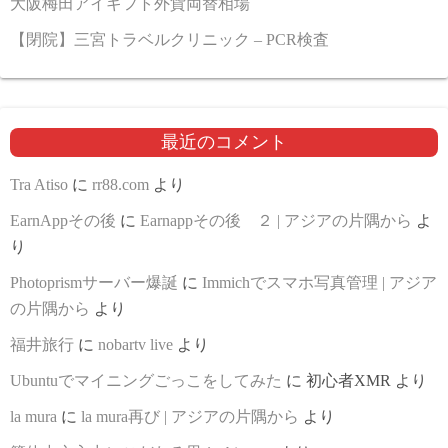
大阪梅田アイギフト外貨両替相場
【閉院】三宮トラベルクリニック – PCR検査
最近のコメント
Tra Atiso
に
rr88.com
より
EarnAppその後
に
Earnappその後 ２ | アジアの片隅から
よ
り
Photoprismサーバー爆誕
に
Immichでスマホ写真管理 | アジア
の片隅から
より
福井旅行
に
nobartv live
より
Ubuntuでマイニングごっこをしてみた
に
初心者XMR
より
la mura
に
la mura再び | アジアの片隅から
より