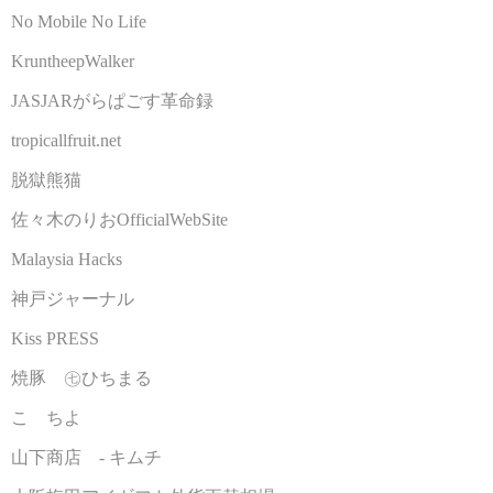
No Mobile No Life
KruntheepWalker
JASJARがらぱごす革命録
tropicallfruit.net
脱獄熊猫
佐々木のりおOfficialWebSite
Malaysia Hacks
神戸ジャーナル
Kiss PRESS
焼豚 ㊆ひちまる
こゝちよ
山下商店 - キムチ