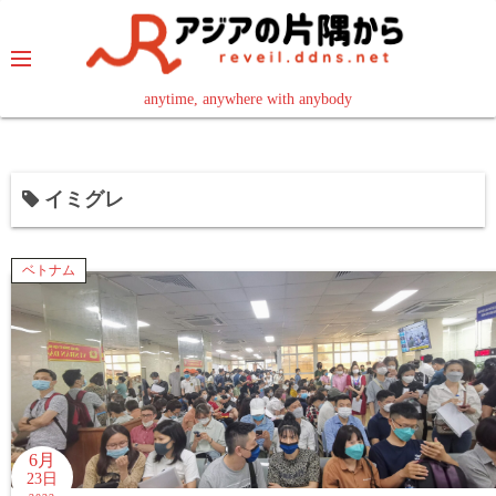
コ
ン
テ
ン
anytime, anywhere with anybody
read in your language
ツ
へ
ス
イミグレ
キ
ッ
プ
ベトナム
6月
23日