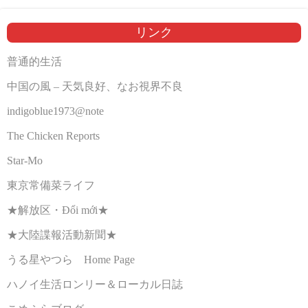
リンク
普通的生活
中国の風 – 天気良好、なお視界不良
indigoblue1973@note
The Chicken Reports
Star-Mo
東京常備菜ライフ
★解放区・Đổi mới★
★大陸諜報活動新聞★
うる星やつら Home Page
ハノイ生活ロンリー＆ローカル日誌