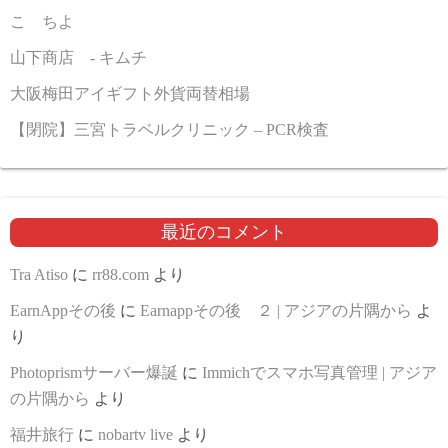
こゝちよ
山下商店 - キムチ
大阪梅田アイギフト外貨両替相場
【閉院】三宮トラベルクリニック – PCR検査
最近のコメント
Tra Atiso
に
rr88.com
より
EarnAppその後
に
Earnappその後 ２ | アジアの片隅から
よ
り
Photoprismサーバー爆誕
に
Immichでスマホ写真管理 | アジア
の片隅から
より
福井旅行
に
nobartv live
より