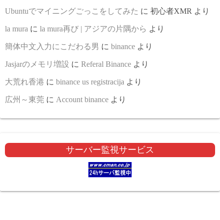
Ubuntuでマイニングごっこをしてみた
に
初心者XMR
より
la mura
に
la mura再び | アジアの片隅から
より
簡体中文入力にこだわる男
に
binance
より
Jasjarのメモリ増設
に
Referal Binance
より
大荒れ香港
に
binance us registracija
より
広州～東莞
に
Account binance
より
サーバー監視サービス