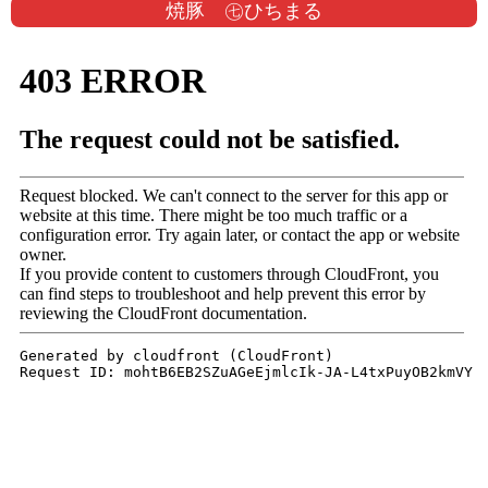
焼豚 ㊆ひちまる