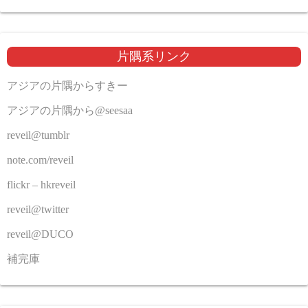
片隅系リンク
アジアの片隅からすきー
アジアの片隅から@seesaa
reveil@tumblr
note.com/reveil
flickr – hkreveil
reveil@twitter
reveil@DUCO
補完庫