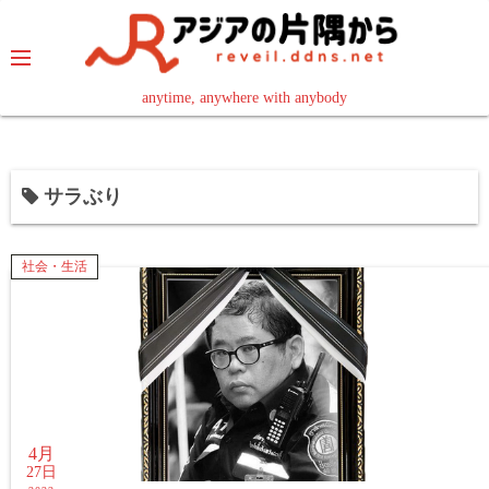
コ
ン
テ
ン
anytime, anywhere with anybody
read in your language
ツ
へ
ス
サラぶり
キ
ッ
プ
社会・生活
4月
27日