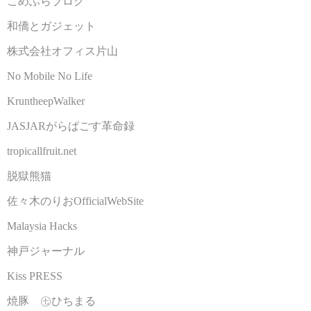
こめふらブログ
和僑とガジェット
株式会社オフィス片山
No Mobile No Life
KruntheepWalker
JASJARがらぱごす革命録
tropicallfruit.net
脱獄熊猫
佐々木のりおOfficialWebSite
Malaysia Hacks
神戸ジャーナル
Kiss PRESS
焼豚 ㊆ひちまる