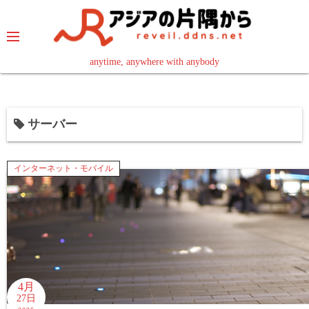
コ
ン
テ
ン
anytime, anywhere with anybody
read in your language
ツ
へ
ス
サーバー
キ
ッ
プ
インターネット・モバイル
4月
27日