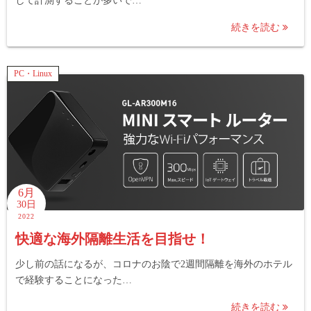
して計測することが多いで…
続きを読む
PC・Linux
6月
30日
2022
快適な海外隔離生活を目指せ！
少し前の話になるが、コロナのお陰で2週間隔離を海外のホテル
で経験することになった…
続きを読む