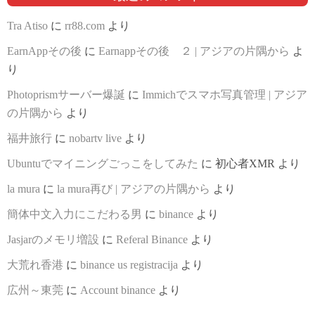
Tra Atiso
に
rr88.com
より
EarnAppその後
に
Earnappその後 ２ | アジアの片隅から
よ
り
Photoprismサーバー爆誕
に
Immichでスマホ写真管理 | アジア
の片隅から
より
福井旅行
に
nobartv live
より
Ubuntuでマイニングごっこをしてみた
に
初心者XMR
より
la mura
に
la mura再び | アジアの片隅から
より
簡体中文入力にこだわる男
に
binance
より
Jasjarのメモリ増設
に
Referal Binance
より
大荒れ香港
に
binance us registracija
より
広州～東莞
に
Account binance
より