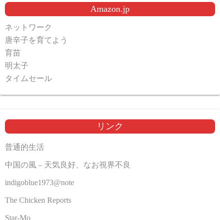
Amazon.jp
ネットワーク
唐辛子を育てよう
育苗
明太子
タイムセール
リンク
普通的生活
中国の風 – 天気良好、なお視界不良
indigoblue1973@note
The Chicken Reports
Star-Mo