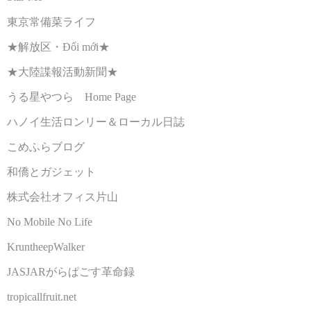
東京常備菜ライフ
★解放区・Đổi mới★
★大陸諜報活動新聞★
うる星やつら Home Page
ハノイ生活ロンリー＆ローカル日誌
こめふらブログ
和僑とガジェット
株式会社オフィス片山
No Mobile No Life
KruntheepWalker
JASJARがらぱごす革命録
tropicallfruit.net