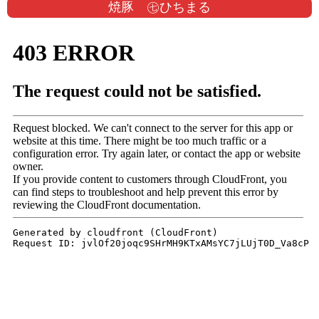
焼豚 ㊆ひちまる