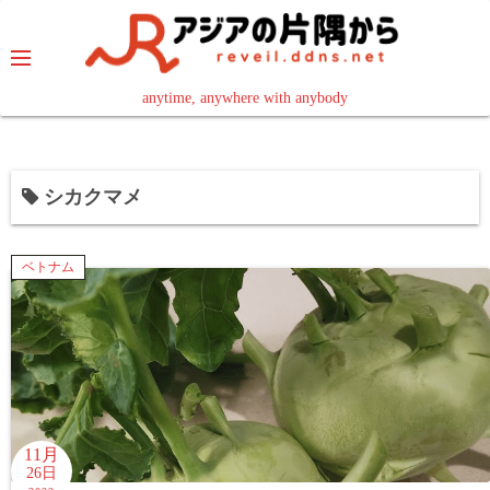
コ
ン
テ
ン
anytime, anywhere with anybody
read in your language
ツ
へ
ス
シカクマメ
キ
ッ
プ
ベトナム
11月
26日