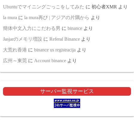
Ubuntuでマイニングごっこをしてみた
に
初心者XMR
より
la mura
に
la mura再び | アジアの片隅から
より
簡体中文入力にこだわる男
に
binance
より
Jasjarのメモリ増設
に
Referal Binance
より
大荒れ香港
に
binance us registracija
より
広州～東莞
に
Account binance
より
サーバー監視サービス