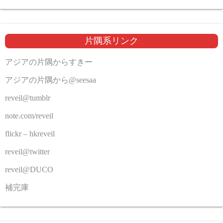
片隅系リンク
アジアの片隅からすきー
アジアの片隅から@seesaa
reveil@tumblr
note.com/reveil
flickr – hkreveil
reveil@twitter
reveil@DUCO
補完庫