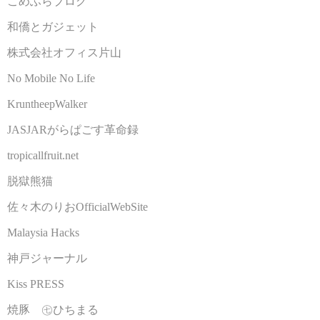
こめふらブログ
和僑とガジェット
株式会社オフィス片山
No Mobile No Life
KruntheepWalker
JASJARがらぱごす革命録
tropicallfruit.net
脱獄熊猫
佐々木のりおOfficialWebSite
Malaysia Hacks
神戸ジャーナル
Kiss PRESS
焼豚 ㊆ひちまる