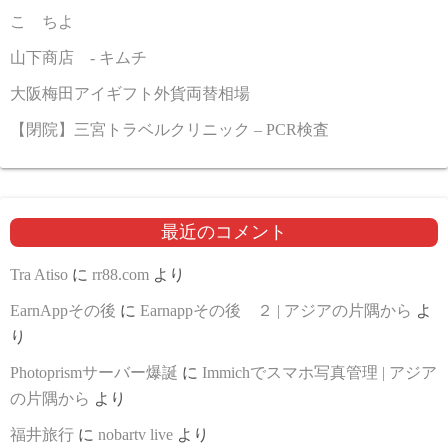
こゝちよ
山下商店 - キムチ
大阪梅田アイギフト外貨両替相場
【閉院】三宮トラベルクリニック – PCR検査
最近のコメント
Tra Atiso
に
rr88.com
より
EarnAppその後
に
Earnappその後 ２ | アジアの片隅から
よ
り
Photoprismサーバー爆誕
に
Immichでスマホ写真管理 | アジア
の片隅から
より
福井旅行
に
nobartv live
より