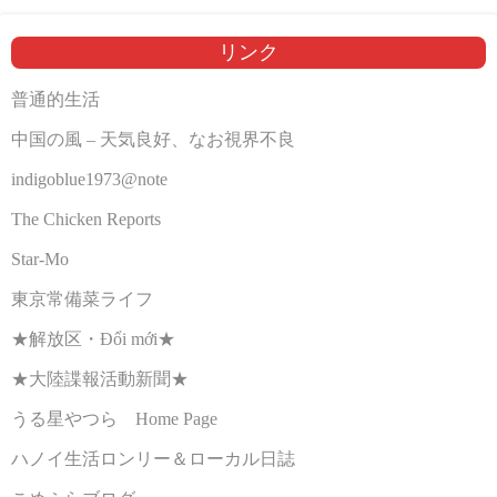
リンク
普通的生活
中国の風 – 天気良好、なお視界不良
indigoblue1973@note
The Chicken Reports
Star-Mo
東京常備菜ライフ
★解放区・Đổi mới★
★大陸諜報活動新聞★
うる星やつら Home Page
ハノイ生活ロンリー＆ローカル日誌