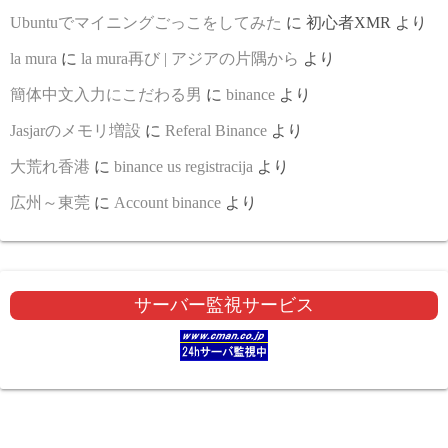
Ubuntuでマイニングごっこをしてみた
に
初心者XMR
より
la mura
に
la mura再び | アジアの片隅から
より
簡体中文入力にこだわる男
に
binance
より
Jasjarのメモリ増設
に
Referal Binance
より
大荒れ香港
に
binance us registracija
より
広州～東莞
に
Account binance
より
サーバー監視サービス