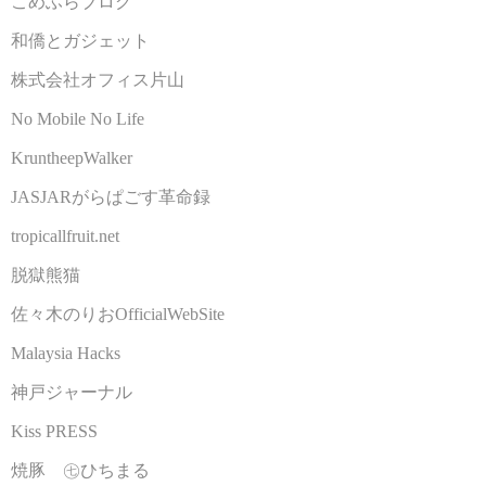
こめふらブログ
和僑とガジェット
株式会社オフィス片山
No Mobile No Life
KruntheepWalker
JASJARがらぱごす革命録
tropicallfruit.net
脱獄熊猫
佐々木のりおOfficialWebSite
Malaysia Hacks
神戸ジャーナル
Kiss PRESS
焼豚 ㊆ひちまる