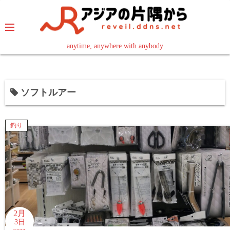
コ
ン
テ
ン
anytime, anywhere with anybody
read in your language
ツ
へ
ス
ソフトルアー
キ
ッ
プ
釣り
2月
3日