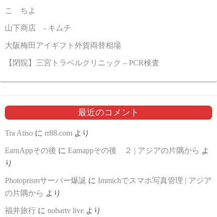
こゝちよ
山下商店 - キムチ
大阪梅田アイギフト外貨両替相場
【閉院】三宮トラベルクリニック – PCR検査
最近のコメント
Tra Atiso
に
rr88.com
より
EarnAppその後
に
Earnappその後 ２ | アジアの片隅から
よ
り
Photoprismサーバー爆誕
に
Immichでスマホ写真管理 | アジア
の片隅から
より
福井旅行
に
nobartv live
より