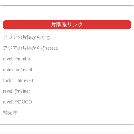
片隅系リンク
アジアの片隅からすきー
アジアの片隅から@seesaa
reveil@tumblr
note.com/reveil
flickr – hkreveil
reveil@twitter
reveil@DUCO
補完庫