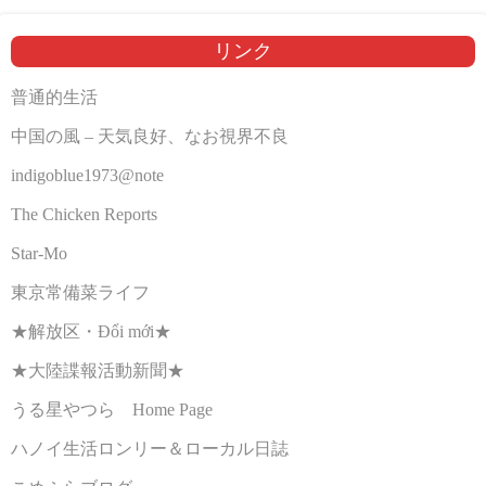
リンク
普通的生活
中国の風 – 天気良好、なお視界不良
indigoblue1973@note
The Chicken Reports
Star-Mo
東京常備菜ライフ
★解放区・Đổi mới★
★大陸諜報活動新聞★
うる星やつら Home Page
ハノイ生活ロンリー＆ローカル日誌