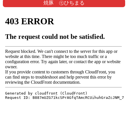
焼豚 ㊆ひちまる