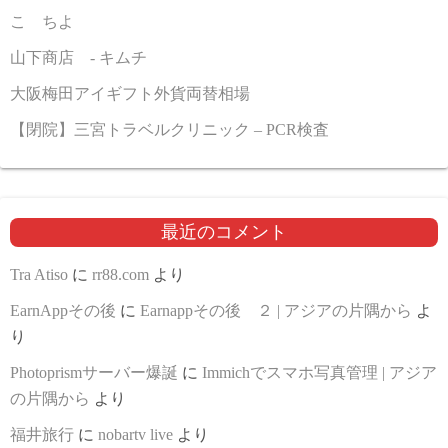
こゝちよ
山下商店 - キムチ
大阪梅田アイギフト外貨両替相場
【閉院】三宮トラベルクリニック – PCR検査
最近のコメント
Tra Atiso
に
rr88.com
より
EarnAppその後
に
Earnappその後 ２ | アジアの片隅から
よ
り
Photoprismサーバー爆誕
に
Immichでスマホ写真管理 | アジア
の片隅から
より
福井旅行
に
nobartv live
より