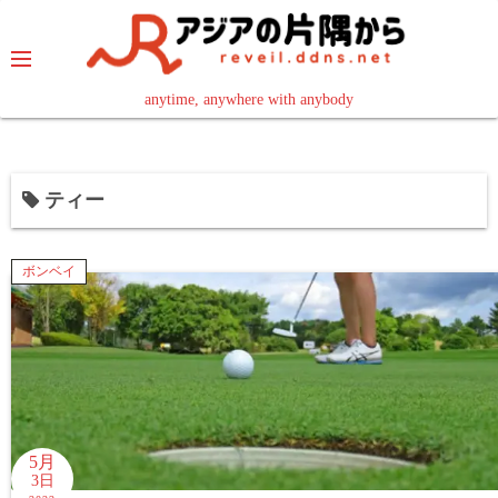
コ
ン
テ
ン
anytime, anywhere with anybody
read in your language
ツ
へ
ス
ティー
キ
ッ
プ
ボンベイ
5月
3日