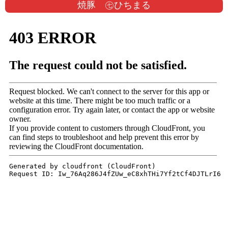
焼豚 ㊆ひちまる