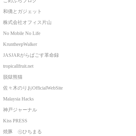
こめふらブログ
和僑とガジェット
株式会社オフィス片山
No Mobile No Life
KruntheepWalker
JASJARがらぱごす革命録
tropicallfruit.net
脱獄熊猫
佐々木のりおOfficialWebSite
Malaysia Hacks
神戸ジャーナル
Kiss PRESS
焼豚 ㊆ひちまる