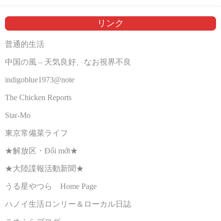
リンク
普通的生活
中国の風 – 天気良好、なお視界不良
indigoblue1973@note
The Chicken Reports
Star-Mo
東京常備菜ライフ
★解放区・Đổi mới★
★大陸諜報活動新聞★
うる星やつら Home Page
ハノイ生活ロンリー＆ローカル日誌