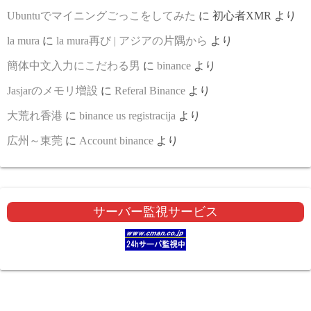
Ubuntuでマイニングごっこをしてみた
に
初心者XMR
より
la mura
に
la mura再び | アジアの片隅から
より
簡体中文入力にこだわる男
に
binance
より
Jasjarのメモリ増設
に
Referal Binance
より
大荒れ香港
に
binance us registracija
より
広州～東莞
に
Account binance
より
サーバー監視サービス