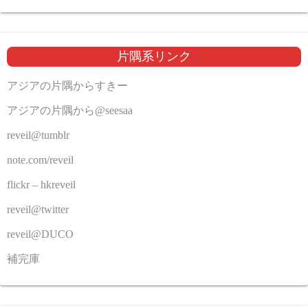
片隅系リンク
アジアの片隅からすきー
アジアの片隅から@seesaa
reveil@tumblr
note.com/reveil
flickr – hkreveil
reveil@twitter
reveil@DUCO
補完庫