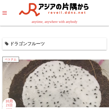
コ
ン
テ
ン
anytime, anywhere with anybody
read in your language
ツ
へ
ス
ドラゴンフルーツ
キ
ッ
プ
ベトナム
10月
21日