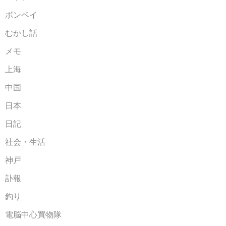
ボンベイ
むかし話
メモ
上海
中国
日本
日記
社会・生活
神戸
訃報
釣り
電脳中心買物隊