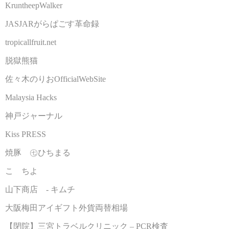
KruntheepWalker
JASJARがらぱごす革命録
tropicallfruit.net
脱獄熊猫
佐々木のりおOfficialWebSite
Malaysia Hacks
神戸ジャーナル
Kiss PRESS
焼豚 ㊆ひちまる
こゝちよ
山下商店 - キムチ
大阪梅田アイギフト外貨両替相場
【閉院】三宮トラベルクリニック – PCR検査