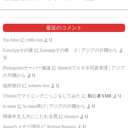
最近のコメント
Tra Atiso
に
rr88.com
より
EarnAppその後
に
Earnappその後 ２ | アジアの片隅から
よ
り
Photoprismサーバー爆誕
に
Immichでスマホ写真管理 | アジア
の片隅から
より
福井旅行
に
nobartv live
より
Ubuntuでマイニングごっこをしてみた
に
初心者XMR
より
la mura
に
la mura再び | アジアの片隅から
より
簡体中文入力にこだわる男
に
binance
より
Jasjarのメモリ増設
に
Referal Binance
より