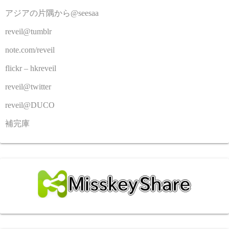
アジアの片隅から@seesaa
reveil@tumblr
note.com/reveil
flickr – hkreveil
reveil@twitter
reveil@DUCO
補完庫