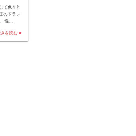
して色々と
正のドラレ
。 性…
続きを読む