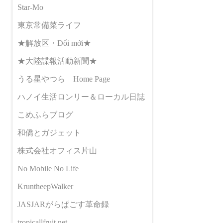
Star-Mo
東京常備菜ライフ
★解放区・Đổi mới★
★大陸諜報活動新聞★
うる星やつら Home Page
ハノイ生活ロンリー＆ローカル日誌
こめふらブログ
和僑とガジェット
株式会社オフィス片山
No Mobile No Life
KruntheepWalker
JASJARがらぱごす革命録
tropicallfruit.net