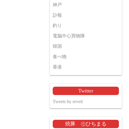
神戸
訃報
釣り
電脳中心買物隊
韓国
食べ物
香港
Twitter
Tweets by reveil
焼豚 ㊆ひちまる