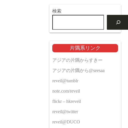
検索
片隅系リンク
アジアの片隅からすきー
アジアの片隅から@seesaa
reveil@tumblr
note.com/reveil
flickr – hkreveil
reveil@twitter
reveil@DUCO