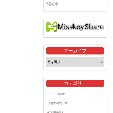
補完庫
アーカイブ
ア
ー
カ
イ
カテゴリー
ブ
PC・Linux
Raspberry Pi
Wordpress