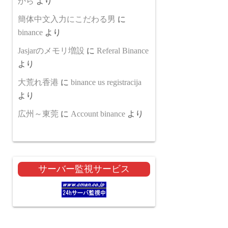
から
より
簡体中文入力にこだわる男
に
binance
より
Jasjarのメモリ増設
に
Referal Binance
より
大荒れ香港
に
binance us registracija
より
広州～東莞
に
Account binance
より
サーバー監視サービス