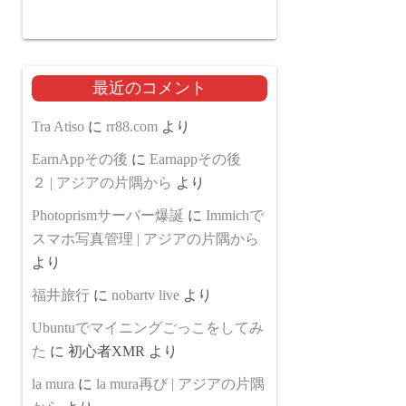
最近のコメント
Tra Atiso
に
rr88.com
より
EarnAppその後
に
Earnappその後
２ | アジアの片隅から
より
Photoprismサーバー爆誕
に
Immichで
スマホ写真管理 | アジアの片隅から
より
福井旅行
に
nobartv live
より
Ubuntuでマイニングごっこをしてみ
た
に
初心者XMR
より
la mura
に
la mura再び | アジアの片隅