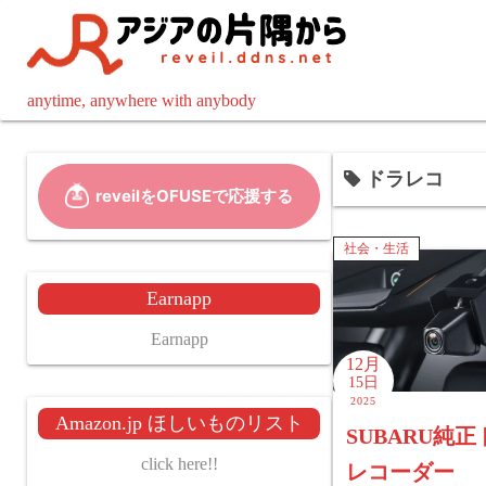
コ
ン
テ
ン
anytime, anywhere with anybody
ツ
へ
ドラレコ
ス
キ
ッ
社会・生活
プ
Earnapp
Earnapp
12月
15日
2025
Amazon.jp ほしいものリスト
SUBARU純
click here!!
レコーダー