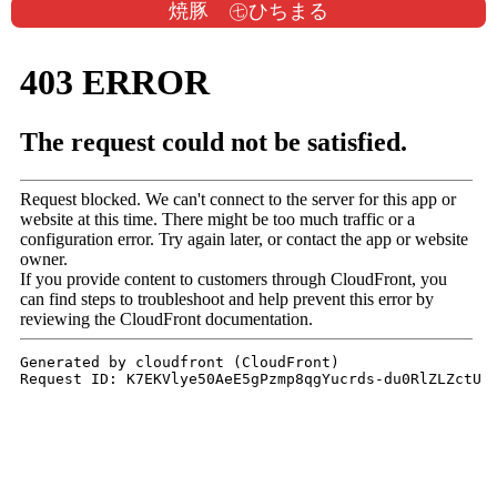
焼豚 ㊆ひちまる