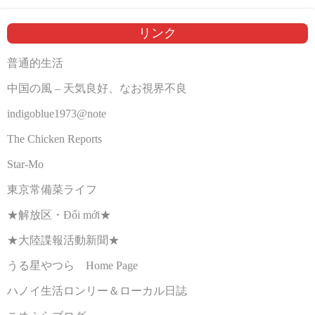
リンク
普通的生活
中国の風 – 天気良好、なお視界不良
indigoblue1973@note
The Chicken Reports
Star-Mo
東京常備菜ライフ
★解放区・Đổi mới★
★大陸諜報活動新聞★
うる星やつら Home Page
ハノイ生活ロンリー＆ローカル日誌