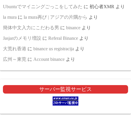
Ubuntuでマイニングごっこをしてみた
に
初心者XMR
より
la mura
に
la mura再び | アジアの片隅から
より
簡体中文入力にこだわる男
に
binance
より
Jasjarのメモリ増設
に
Referal Binance
より
大荒れ香港
に
binance us registracija
より
広州～東莞
に
Account binance
より
サーバー監視サービス