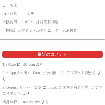
こゝちよ
山下商店 - キムチ
大阪梅田アイギフト外貨両替相場
【閉院】三宮トラベルクリニック – PCR検査
最近のコメント
Tra Atiso
に
rr88.com
より
EarnAppその後
に
Earnappその後 ２ | アジアの片隅から
よ
り
Photoprismサーバー爆誕
に
Immichでスマホ写真管理 | アジア
の片隅から
より
福井旅行
に
nobartv live
より