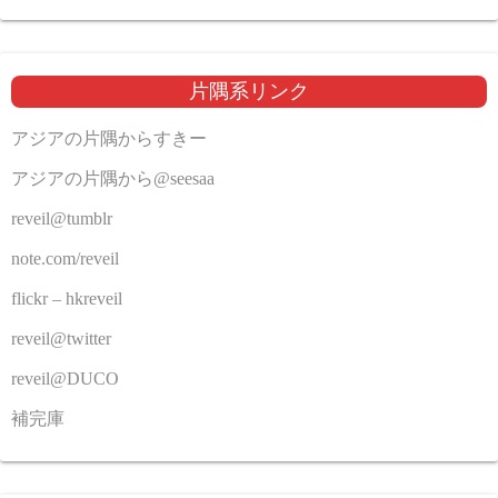
片隅系リンク
アジアの片隅からすきー
アジアの片隅から@seesaa
reveil@tumblr
note.com/reveil
flickr – hkreveil
reveil@twitter
reveil@DUCO
補完庫