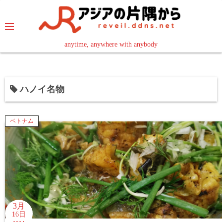
コ
ン
テ
ン
anytime, anywhere with anybody
read in your language
ツ
へ
ス
ハノイ名物
キ
ッ
プ
ベトナム
3月
16日