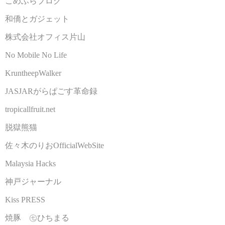
こめふらブログ
和僑とガジェット
株式会社オフィス片山
No Mobile No Life
KruntheepWalker
JASJARがらぱごす革命録
tropicallfruit.net
脱獄熊猫
佐々木のりおOfficialWebSite
Malaysia Hacks
神戸ジャーナル
Kiss PRESS
焼豚 ㊆ひちまる