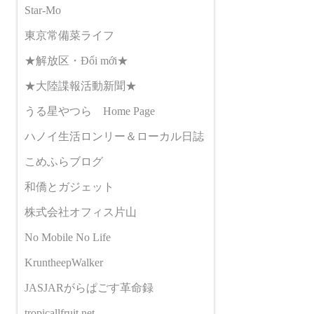
Star-Mo
東京常備菜ライフ
★解放区・Đổi mới★
★大陸諜報活動新聞★
うる星やつら Home Page
ハノイ生活ロンリー＆ローカル日誌
こめふらブログ
和僑とガジェット
株式会社オフィス片山
No Mobile No Life
KruntheepWalker
JASJARがらぱごす革命録
tropicallfruit.net