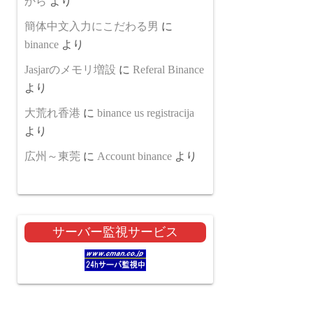
から
より
簡体中文入力にこだわる男
に
binance
より
Jasjarのメモリ増設
に
Referal Binance
より
大荒れ香港
に
binance us registracija
より
広州～東莞
に
Account binance
より
サーバー監視サービス