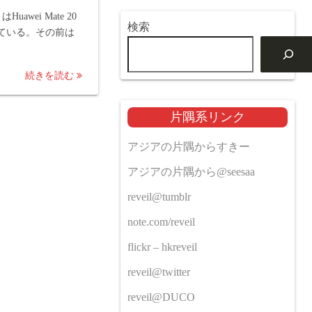
uawei Mate 20
検索
している。その前は
続きを読む
片隅系リンク
アジアの片隅からすきー
アジアの片隅から@seesaa
reveil@tumblr
note.com/reveil
flickr – hkreveil
reveil@twitter
reveil@DUCO