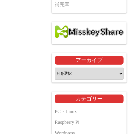
補完庫
アーカイブ
ア
ー
カ
イ
カテゴリー
ブ
PC・Linux
Raspberry Pi
Wordpress