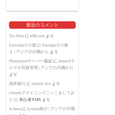
最近のコメント
Tra Atiso
に
rr88.com
より
EarnAppその後
に
Earnappその後
２ | アジアの片隅から
より
Photoprismサーバー爆誕
に
Immichで
スマホ写真管理 | アジアの片隅から
より
福井旅行
に
nobartv live
より
Ubuntuでマイニングごっこをしてみ
た
に
初心者XMR
より
la mura
に
la mura再び | アジアの片隅