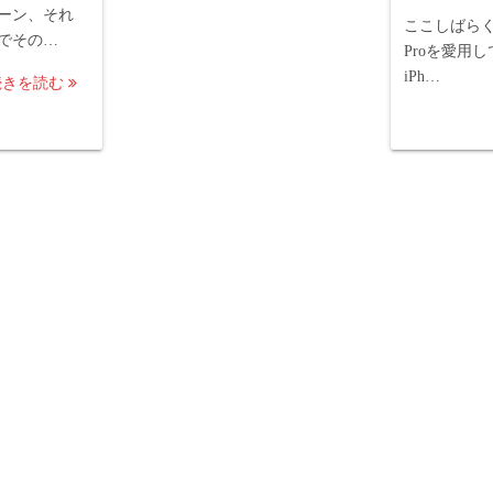
ーン、それ
ここしばらくはH
でその…
Proを愛用
iPh…
続きを読む