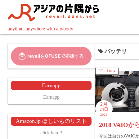
コ
ン
テ
ン
anytime, anywhere with anybody
ツ
へ
バッテリ
ス
キ
ッ
PC・Linux
プ
Earnapp
Earnapp
2月
24日
2023
Amazon.jp ほしいものリスト
2018 VAIO
click here!!
今回は自分のVAIO