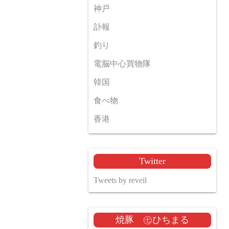
神戸
訃報
釣り
電脳中心買物隊
韓国
食べ物
香港
Twitter
Tweets by reveil
焼豚 ㊆ひちまる