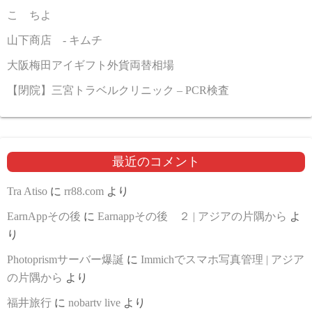
こゝちよ
山下商店 - キムチ
大阪梅田アイギフト外貨両替相場
【閉院】三宮トラベルクリニック – PCR検査
最近のコメント
Tra Atiso
に
rr88.com
より
EarnAppその後
に
Earnappその後 ２ | アジアの片隅から
よ
り
Photoprismサーバー爆誕
に
Immichでスマホ写真管理 | アジア
の片隅から
より
福井旅行
に
nobartv live
より