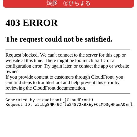
焼豚 ㊆ひちまる