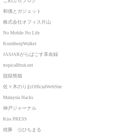
こめふらブログ
和僑とガジェット
株式会社オフィス片山
No Mobile No Life
KruntheepWalker
JASJARがらぱごす革命録
tropicallfruit.net
脱獄熊猫
佐々木のりおOfficialWebSite
Malaysia Hacks
神戸ジャーナル
Kiss PRESS
焼豚 ㊆ひちまる