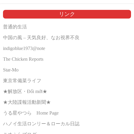
リンク
普通的生活
中国の風 – 天気良好、なお視界不良
indigoblue1973@note
The Chicken Reports
Star-Mo
東京常備菜ライフ
★解放区・Đổi mới★
★大陸諜報活動新聞★
うる星やつら Home Page
ハノイ生活ロンリー＆ローカル日誌