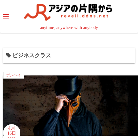
コ
ン
テ
ン
anytime, anywhere with anybody
read in your language
ツ
へ
ス
ビジネスクラス
キ
ッ
プ
ボンベイ
4月
16日