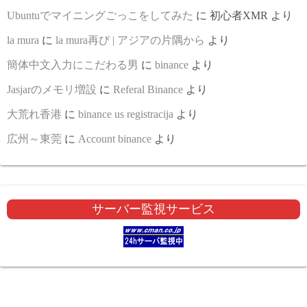
Ubuntuでマイニングごっこをしてみた
に
初心者XMR
より
la mura
に
la mura再び | アジアの片隅から
より
簡体中文入力にこだわる男
に
binance
より
Jasjarのメモリ増設
に
Referal Binance
より
大荒れ香港
に
binance us registracija
より
広州～東莞
に
Account binance
より
サーバー監視サービス