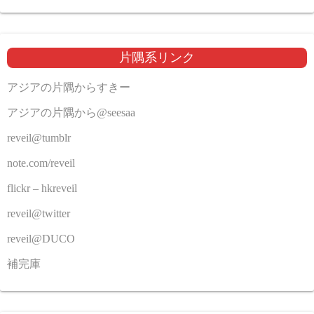
片隅系リンク
アジアの片隅からすきー
アジアの片隅から@seesaa
reveil@tumblr
note.com/reveil
flickr – hkreveil
reveil@twitter
reveil@DUCO
補完庫