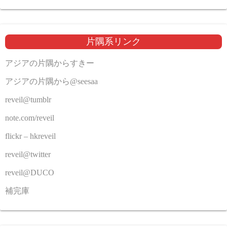
片隅系リンク
アジアの片隅からすきー
アジアの片隅から@seesaa
reveil@tumblr
note.com/reveil
flickr – hkreveil
reveil@twitter
reveil@DUCO
補完庫