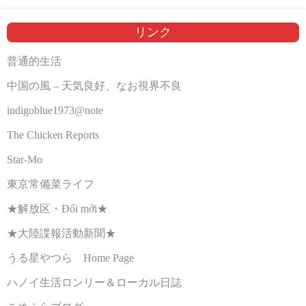
リンク
普通的生活
中国の風 – 天気良好、なお視界不良
indigoblue1973@note
The Chicken Reports
Star-Mo
東京常備菜ライフ
★解放区・Đổi mới★
★大陸諜報活動新聞★
うる星やつら Home Page
ハノイ生活ロンリー＆ローカル日誌