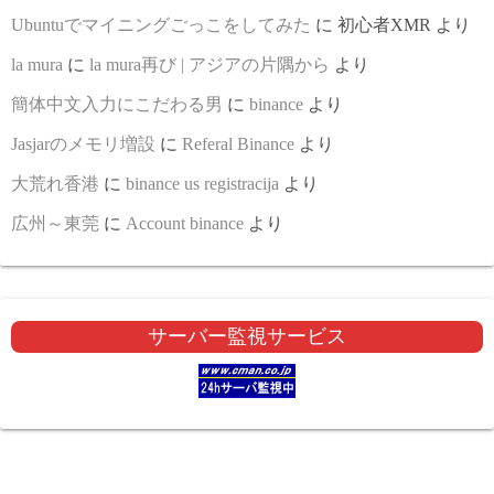
Ubuntuでマイニングごっこをしてみた
に
初心者XMR
より
la mura
に
la mura再び | アジアの片隅から
より
簡体中文入力にこだわる男
に
binance
より
Jasjarのメモリ増設
に
Referal Binance
より
大荒れ香港
に
binance us registracija
より
広州～東莞
に
Account binance
より
サーバー監視サービス