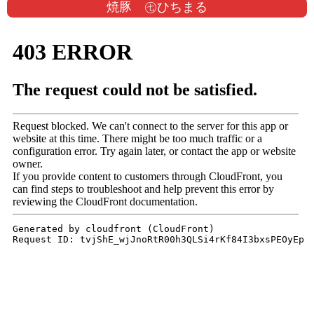
焼豚 ㊆ひちまる