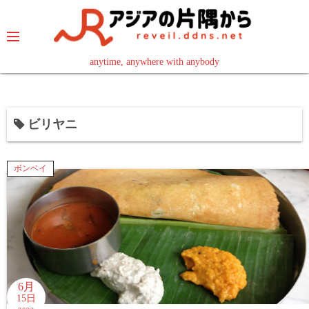
コ
ン
テ
ン
anytime, anywhere with anybody
read in your language
ツ
へ
ス
ビリヤニ
キ
ッ
プ
ボンベイ
6月
15日