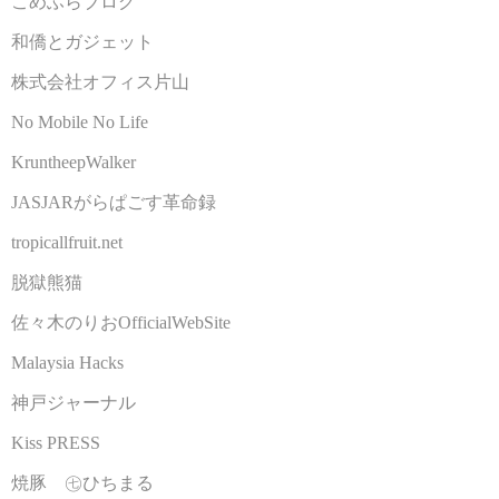
こめふらブログ
和僑とガジェット
株式会社オフィス片山
No Mobile No Life
KruntheepWalker
JASJARがらぱごす革命録
tropicallfruit.net
脱獄熊猫
佐々木のりおOfficialWebSite
Malaysia Hacks
神戸ジャーナル
Kiss PRESS
焼豚 ㊆ひちまる