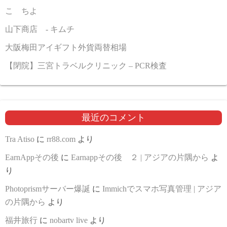
こゝちよ
山下商店 - キムチ
大阪梅田アイギフト外貨両替相場
【閉院】三宮トラベルクリニック – PCR検査
最近のコメント
Tra Atiso
に
rr88.com
より
EarnAppその後
に
Earnappその後 ２ | アジアの片隅から
よ
り
Photoprismサーバー爆誕
に
Immichでスマホ写真管理 | アジア
の片隅から
より
福井旅行
に
nobartv live
より