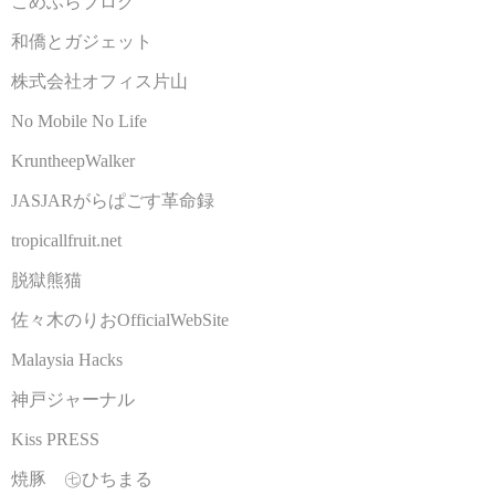
こめふらブログ
和僑とガジェット
株式会社オフィス片山
No Mobile No Life
KruntheepWalker
JASJARがらぱごす革命録
tropicallfruit.net
脱獄熊猫
佐々木のりおOfficialWebSite
Malaysia Hacks
神戸ジャーナル
Kiss PRESS
焼豚 ㊆ひちまる