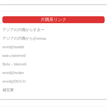
片隅系リンク
アジアの片隅からすきー
アジアの片隅から@seesaa
reveil@tumblr
note.com/reveil
flickr – hkreveil
reveil@twitter
reveil@DUCO
補完庫