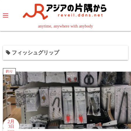
コ
ン
テ
ン
anytime, anywhere with anybody
read in your language
ツ
へ
ス
フィッシュグリップ
キ
ッ
プ
釣り
2月
3日