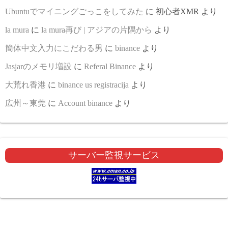
Ubuntuでマイニングごっこをしてみた
に
初心者XMR
より
la mura
に
la mura再び | アジアの片隅から
より
簡体中文入力にこだわる男
に
binance
より
Jasjarのメモリ増設
に
Referal Binance
より
大荒れ香港
に
binance us registracija
より
広州～東莞
に
Account binance
より
サーバー監視サービス