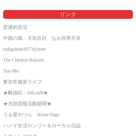
リンク
普通的生活
中国の風 – 天気良好、なお視界不良
indigoblue1973@note
The Chicken Reports
Star-Mo
東京常備菜ライフ
★解放区・Đổi mới★
★大陸諜報活動新聞★
うる星やつら Home Page
ハノイ生活ロンリー＆ローカル日誌