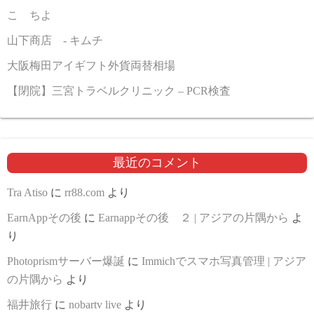
こゝちよ
山下商店 - キムチ
大阪梅田アイギフト外貨両替相場
【閉院】三宮トラベルクリニック – PCR検査
最近のコメント
Tra Atiso
に
rr88.com
より
EarnAppその後
に
Earnappその後 ２ | アジアの片隅から
よ
り
Photoprismサーバー爆誕
に
Immichでスマホ写真管理 | アジア
の片隅から
より
福井旅行
に
nobartv live
より