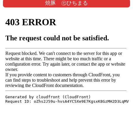
焼豚 ㊆ひちまる