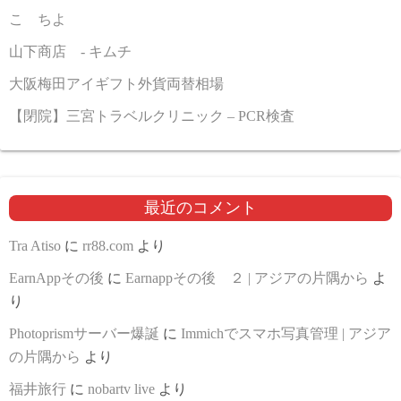
こゝちよ
山下商店 - キムチ
大阪梅田アイギフト外貨両替相場
【閉院】三宮トラベルクリニック – PCR検査
最近のコメント
Tra Atiso
に
rr88.com
より
EarnAppその後
に
Earnappその後 ２ | アジアの片隅から
よ
り
Photoprismサーバー爆誕
に
Immichでスマホ写真管理 | アジア
の片隅から
より
福井旅行
に
nobartv live
より