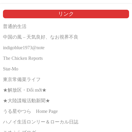
リンク
普通的生活
中国の風 – 天気良好、なお視界不良
indigoblue1973@note
The Chicken Reports
Star-Mo
東京常備菜ライフ
★解放区・Đổi mới★
★大陸諜報活動新聞★
うる星やつら Home Page
ハノイ生活ロンリー＆ローカル日誌