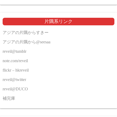
片隅系リンク
アジアの片隅からすきー
アジアの片隅から@seesaa
reveil@tumblr
note.com/reveil
flickr – hkreveil
reveil@twitter
reveil@DUCO
補完庫