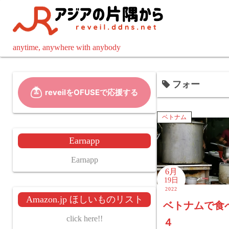
コ
ン
テ
ン
anytime, anywhere with anybody
ツ
へ
フォー
ス
キ
ッ
ベトナム
プ
Earnapp
Earnapp
6月
19日
2022
Amazon.jp ほしいものリスト
ベトナムで食
click here!!
４