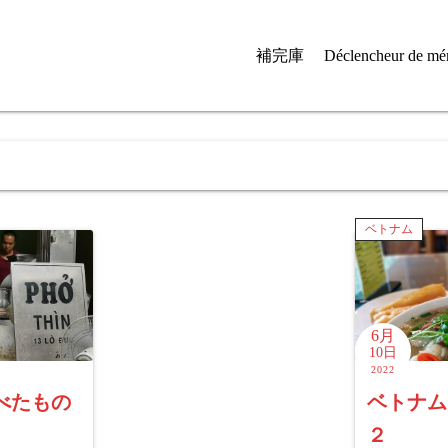
補完庫
Déclencheur de mé
ベトナム
6月
10日
2022
べたもの
ベトナム
２