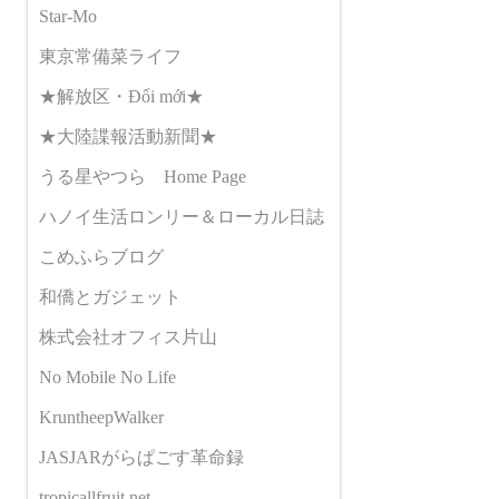
Star-Mo
東京常備菜ライフ
★解放区・Đổi mới★
★大陸諜報活動新聞★
うる星やつら Home Page
ハノイ生活ロンリー＆ローカル日誌
こめふらブログ
和僑とガジェット
株式会社オフィス片山
No Mobile No Life
KruntheepWalker
JASJARがらぱごす革命録
tropicallfruit.net