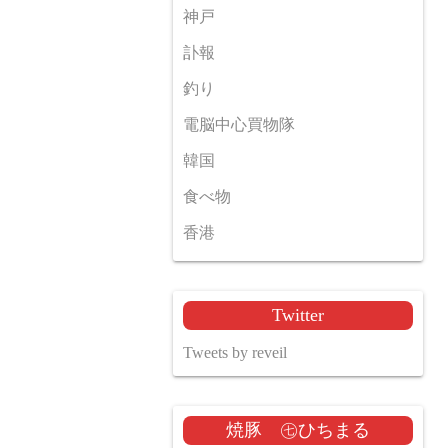
神戸
訃報
釣り
電脳中心買物隊
韓国
食べ物
香港
Twitter
Tweets by reveil
焼豚 ㊆ひちまる