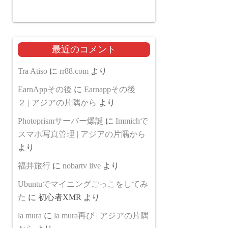
最近のコメント
Tra Atiso
に
rr88.com
より
EarnAppその後
に
Earnappその後
２ | アジアの片隅から
より
Photoprismサーバー爆誕
に
Immichで
スマホ写真管理 | アジアの片隅から
より
福井旅行
に
nobartv live
より
Ubuntuでマイニングごっこをしてみ
た
に
初心者XMR
より
la mura
に
la mura再び | アジアの片隅