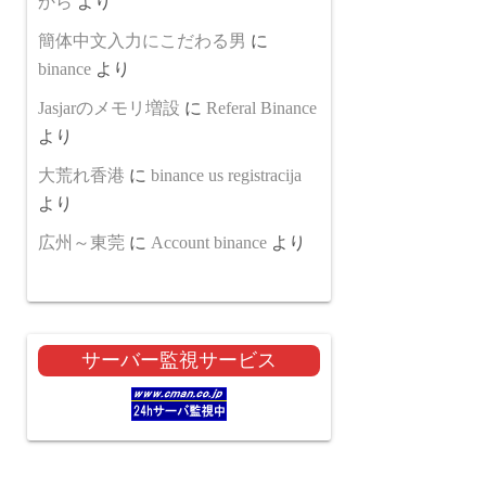
から
より
簡体中文入力にこだわる男
に
binance
より
Jasjarのメモリ増設
に
Referal Binance
より
大荒れ香港
に
binance us registracija
より
広州～東莞
に
Account binance
より
サーバー監視サービス