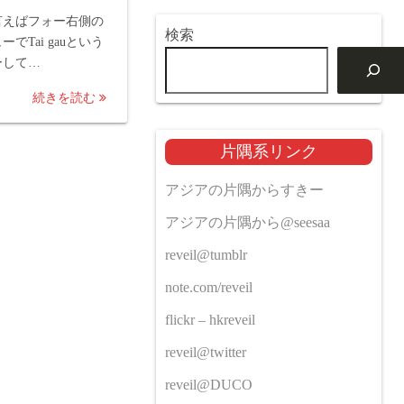
言えばフォー右側の
検索
でTai gauという
ーして…
続きを読む
片隅系リンク
アジアの片隅からすきー
アジアの片隅から@seesaa
reveil@tumblr
note.com/reveil
flickr – hkreveil
reveil@twitter
reveil@DUCO