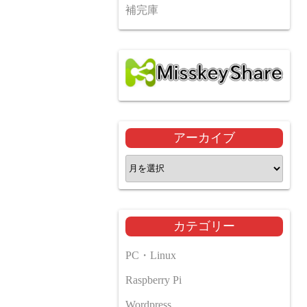
補完庫
アーカイブ
ア
ー
カ
イ
カテゴリー
ブ
PC・Linux
Raspberry Pi
Wordpress