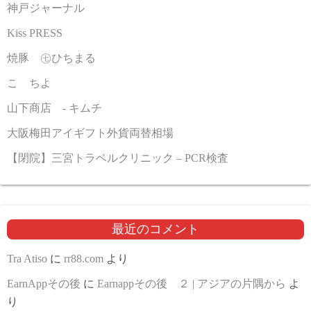
神戸ジャーナル
Kiss PRESS
焼豚 ㊆ひちまる
こゝちよ
山下商店 - キムチ
大阪梅田アイギフト外貨両替相場
【閉院】三宮トラベルクリニック – PCR検査
最近のコメント
Tra Atiso
に
rr88.com
より
EarnAppその後
に
Earnappその後 ２ | アジアの片隅から
よ
り