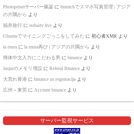
Photoprismサーバー爆誕
に
Immichでスマホ写真管理 | アジア
の片隅から
より
福井旅行
に
nobartv live
より
Ubuntuでマイニングごっこをしてみた
に
初心者XMR
より
la mura
に
la mura再び | アジアの片隅から
より
簡体中文入力にこだわる男
に
binance
より
Jasjarのメモリ増設
に
Referal Binance
より
大荒れ香港
に
binance us registracija
より
広州～東莞
に
Account binance
より
サーバー監視サービス