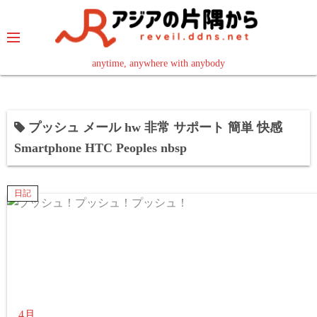
コ
ン
テ
ン
anytime, anywhere with anybody
read in your language
ツ
へ
ス
プッシュ メール hw 非常 サポート 簡単 快感
キ
Smartphone HTC Peoples nbsp
ッ
プ
日記
4月