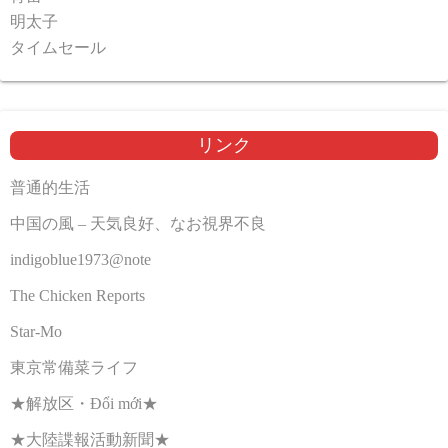
明太子
タイムセール
リンク
普通的生活
中国の風 – 天気良好、なお視界不良
indigoblue1973@note
The Chicken Reports
Star-Mo
東京常備菜ライフ
★解放区・Đổi mới★
★大陸諜報活動新聞★