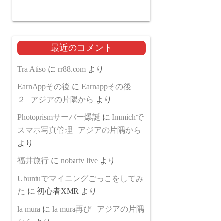
最近のコメント
Tra Atiso
に
rr88.com
より
EarnAppその後
に
Earnappその後
２ | アジアの片隅から
より
Photoprismサーバー爆誕
に
Immichで
スマホ写真管理 | アジアの片隅から
より
福井旅行
に
nobartv live
より
Ubuntuでマイニングごっこをしてみ
た
に
初心者XMR
より
la mura
に
la mura再び | アジアの片隅