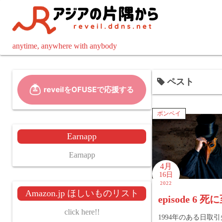
コ
ン
テ
ン
anytime, anywhere with anybody
ツ
へ
ペスト
ス
キ
ッ
ボンベイ
プ
Earnapp
Earnapp
4月
16日
2022
Amazon.jp ほしいものリスト
episode 6 
click here!!
1994年のある日取