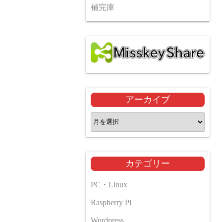
補完庫
アーカイブ
ア
ー
カ
イ
カテゴリー
ブ
PC・Linux
Raspberry Pi
Wordpress