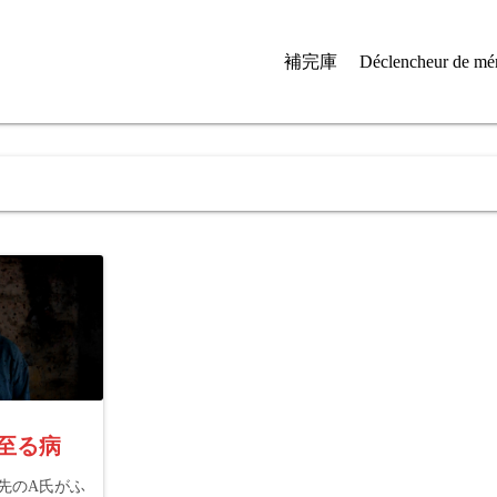
補完庫
Déclencheur de mé
死に至る病
引先のA氏がふ