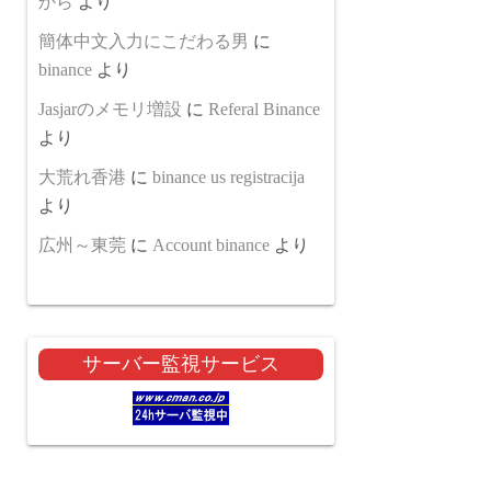
から
より
簡体中文入力にこだわる男
に
binance
より
Jasjarのメモリ増設
に
Referal Binance
より
大荒れ香港
に
binance us registracija
より
広州～東莞
に
Account binance
より
サーバー監視サービス