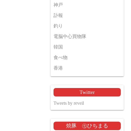
神戸
訃報
釣り
電脳中心買物隊
韓国
食べ物
香港
Twitter
Tweets by reveil
焼豚 ㊆ひちまる