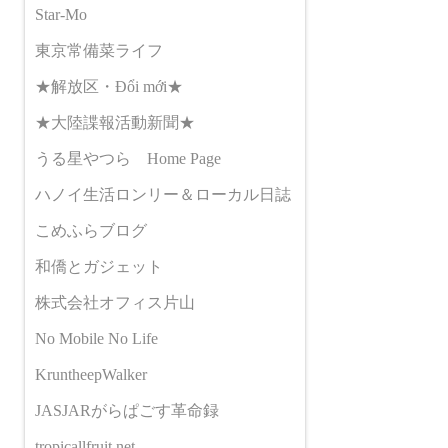
Star-Mo
東京常備菜ライフ
★解放区・Đổi mới★
★大陸諜報活動新聞★
うる星やつら Home Page
ハノイ生活ロンリー＆ローカル日誌
こめふらブログ
和僑とガジェット
株式会社オフィス片山
No Mobile No Life
KruntheepWalker
JASJARがらぱごす革命録
tropicallfruit.net