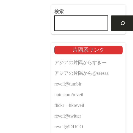
検索
片隅系リンク
アジアの片隅からすきー
アジアの片隅から@seesaa
reveil@tumblr
note.com/reveil
flickr – hkreveil
reveil@twitter
reveil@DUCO