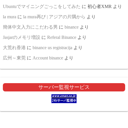
Ubuntuでマイニングごっこをしてみた
に
初心者XMR
より
la mura
に
la mura再び | アジアの片隅から
より
簡体中文入力にこだわる男
に
binance
より
Jasjarのメモリ増設
に
Referal Binance
より
大荒れ香港
に
binance us registracija
より
広州～東莞
に
Account binance
より
サーバー監視サービス