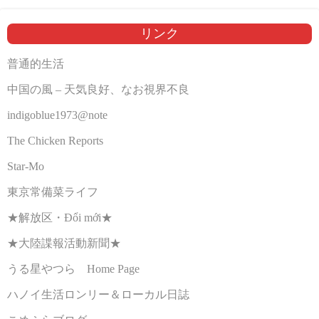
リンク
普通的生活
中国の風 – 天気良好、なお視界不良
indigoblue1973@note
The Chicken Reports
Star-Mo
東京常備菜ライフ
★解放区・Đổi mới★
★大陸諜報活動新聞★
うる星やつら Home Page
ハノイ生活ロンリー＆ローカル日誌