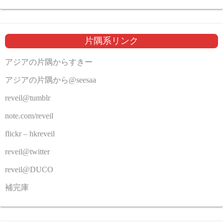
片隅系リンク
アジアの片隅からすきー
アジアの片隅から@seesaa
reveil@tumblr
note.com/reveil
flickr – hkreveil
reveil@twitter
reveil@DUCO
補完庫