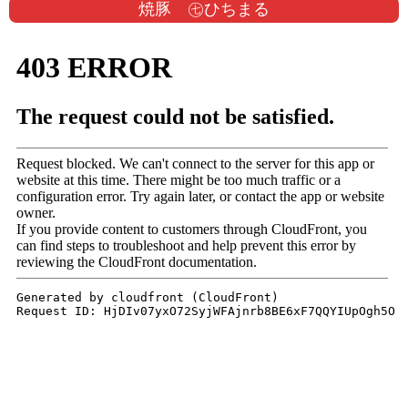
焼豚 ㊆ひちまる