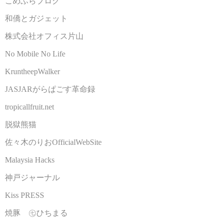
こめふらブログ
和僑とガジェット
株式会社オフィス片山
No Mobile No Life
KruntheepWalker
JASJARがらぱごす革命録
tropicallfruit.net
脱獄熊猫
佐々木のりおOfficialWebSite
Malaysia Hacks
神戸ジャーナル
Kiss PRESS
焼豚 ㊆ひちまる