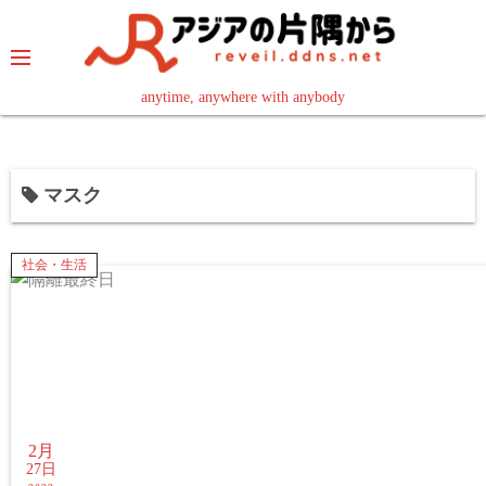
コ
ン
テ
ン
anytime, anywhere with anybody
read in your language
ツ
へ
ス
マスク
キ
ッ
プ
社会・生活
2月
27日