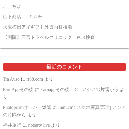
こゝちよ
山下商店 - キムチ
大阪梅田アイギフト外貨両替相場
【閉院】三宮トラベルクリニック – PCR検査
最近のコメント
Tra Atiso
に
rr88.com
より
EarnAppその後
に
Earnappその後 ２ | アジアの片隅から
よ
り
Photoprismサーバー爆誕
に
Immichでスマホ写真管理 | アジア
の片隅から
より
福井旅行
に
nobartv live
より