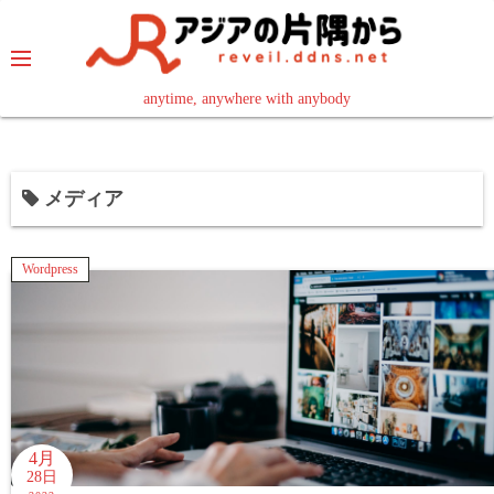
コ
ン
テ
ン
anytime, anywhere with anybody
read in your language
ツ
へ
ス
メディア
キ
ッ
プ
Wordpress
4月
28日