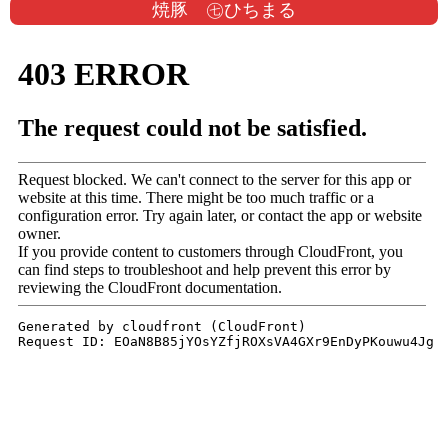
焼豚 ㊆ひちまる