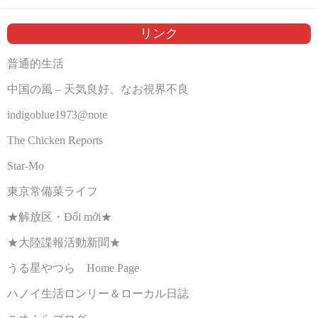
リンク
普通的生活
中国の風 – 天気良好、なお視界不良
indigoblue1973@note
The Chicken Reports
Star-Mo
東京常備菜ライフ
★解放区・Đổi mới★
★大陸諜報活動新聞★
うる星やつら Home Page
ハノイ生活ロンリー＆ローカル日誌