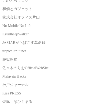
こめふらブログ
和僑とガジェット
株式会社オフィス片山
No Mobile No Life
KruntheepWalker
JASJARがらぱごす革命録
tropicallfruit.net
脱獄熊猫
佐々木のりおOfficialWebSite
Malaysia Hacks
神戸ジャーナル
Kiss PRESS
焼豚 ㊆ひちまる