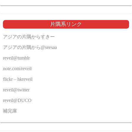
片隅系リンク
アジアの片隅からすきー
アジアの片隅から@seesaa
reveil@tumblr
note.com/reveil
flickr – hkreveil
reveil@twitter
reveil@DUCO
補完庫