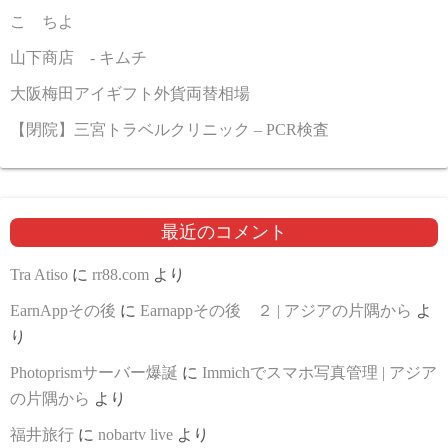
こゝちよ
山下商店 - キムチ
大阪梅田アイギフト外貨両替相場
【閉院】三宮トラベルクリニック – PCR検査
最近のコメント
Tra Atiso
に
rr88.com
より
EarnAppその後
に
Earnappその後 ２ | アジアの片隅から
よ
り
Photoprismサーバー爆誕
に
Immichでスマホ写真管理 | アジア
の片隅から
より
福井旅行
に
nobartv live
より