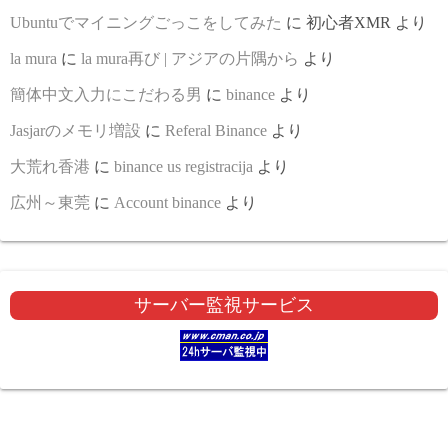
Ubuntuでマイニングごっこをしてみた
に
初心者XMR
より
la mura
に
la mura再び | アジアの片隅から
より
簡体中文入力にこだわる男
に
binance
より
Jasjarのメモリ増設
に
Referal Binance
より
大荒れ香港
に
binance us registracija
より
広州～東莞
に
Account binance
より
サーバー監視サービス