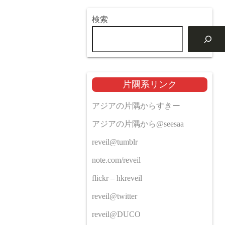
検索
片隅系リンク
アジアの片隅からすきー
アジアの片隅から@seesaa
reveil@tumblr
note.com/reveil
flickr – hkreveil
reveil@twitter
reveil@DUCO