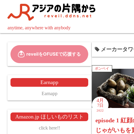
コ
ン
テ
ン
anytime, anywhere with anybody
ツ
へ
メーカータワ
ス
キ
ッ
ボンベイ
プ
Earnapp
Earnapp
4月
7日
2022
Amazon.jp ほしいものリスト
episode 1 
click here!!
じゃがいもを