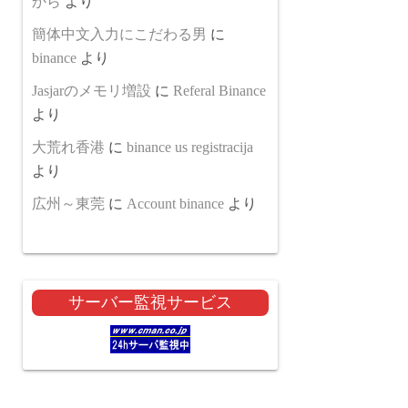
から
より
簡体中文入力にこだわる男
に
binance
より
Jasjarのメモリ増設
に
Referal Binance
より
大荒れ香港
に
binance us registracija
より
広州～東莞
に
Account binance
より
サーバー監視サービス