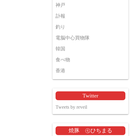
神戸
訃報
釣り
電脳中心買物隊
韓国
食べ物
香港
Twitter
Tweets by reveil
焼豚 ㊆ひちまる