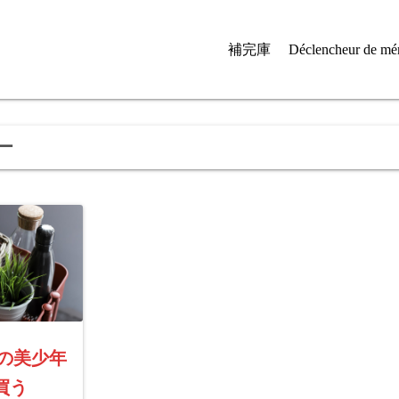
補完庫
Déclencheur de mé
ー
紅顔の美少年
買う