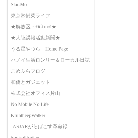
Star-Mo
東京常備菜ライフ
★解放区・Đổi mới★
★大陸諜報活動新聞★
うる星やつら Home Page
ハノイ生活ロンリー＆ローカル日誌
こめふらブログ
和僑とガジェット
株式会社オフィス片山
No Mobile No Life
KruntheepWalker
JASJARがらぱごす革命録
tropicallfruit.net