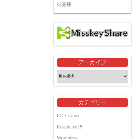
補完庫
アーカイブ
ア
ー
カ
イ
カテゴリー
ブ
PC・Linux
Raspberry Pi
Wordpress