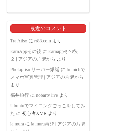
最近のコメント
Tra Atiso
に
rr88.com
より
EarnAppその後
に
Earnappその後
２ | アジアの片隅から
より
Photoprismサーバー爆誕
に
Immichで
スマホ写真管理 | アジアの片隅から
より
福井旅行
に
nobartv live
より
Ubuntuでマイニングごっこをしてみ
た
に
初心者XMR
より
la mura
に
la mura再び | アジアの片隅