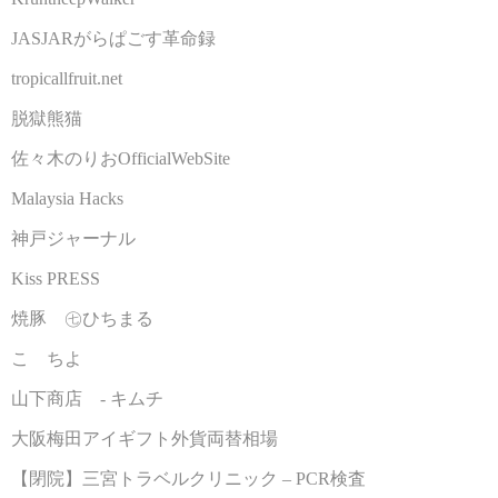
JASJARがらぱごす革命録
tropicallfruit.net
脱獄熊猫
佐々木のりおOfficialWebSite
Malaysia Hacks
神戸ジャーナル
Kiss PRESS
焼豚 ㊆ひちまる
こゝちよ
山下商店 - キムチ
大阪梅田アイギフト外貨両替相場
【閉院】三宮トラベルクリニック – PCR検査