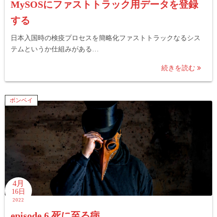
MySOSにファストトラック用データを登録
する
日本入国時の検疫プロセスを簡略化ファストトラックなるシス
テムというか仕組みがある…
続きを読む
ボンベイ
4月
16日
2022
episode 6 死に至る病