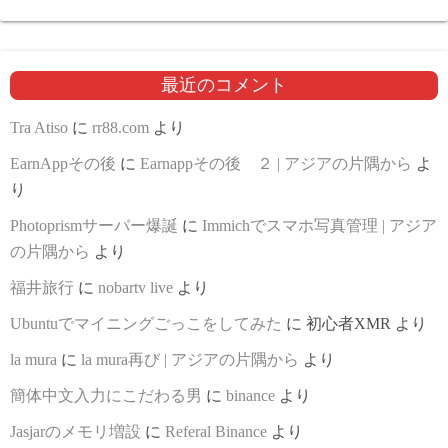
最近のコメント
Tra Atiso
に
rr88.com
より
EarnAppその後
に
Earnappその後 ２ | アジアの片隅から
よ
り
Photoprismサーバー爆誕
に
Immichでスマホ写真管理 | アジア
の片隅から
より
福井旅行
に
nobartv live
より
Ubuntuでマイニングごっこをしてみた
に
初心者XMR
より
la mura
に
la mura再び | アジアの片隅から
より
簡体中文入力にこだわる男
に
binance
より
Jasjarのメモリ増設
に
Referal Binance
より