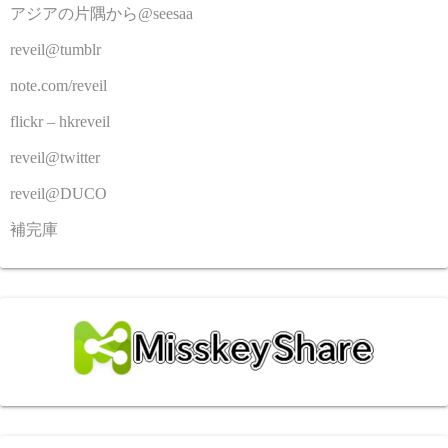
アジアの片隅から@seesaa
reveil@tumblr
note.com/reveil
flickr – hkreveil
reveil@twitter
reveil@DUCO
補完庫