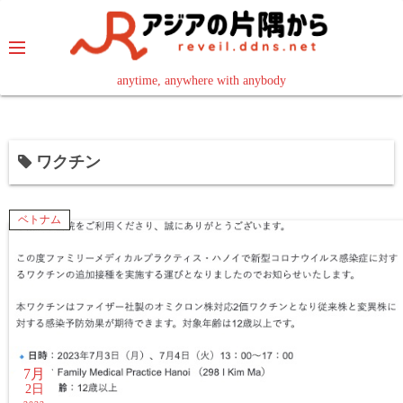
コ
ン
テ
ン
anytime, anywhere with anybody
read in your language
ツ
へ
ス
ワクチン
キ
ッ
プ
ベトナム
7月
2日