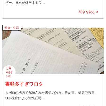
ザー。日本が供与するワ…
続きを読む
社会・生活
1月
26日
2022
書類多すぎワロタ
入国前の機内で配布された書類の数々。誓約書、健康申告書、
PCR検査による陰性証明…