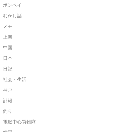
ボンベイ
むかし話
メモ
上海
中国
日本
日記
社会・生活
神戸
訃報
釣り
電脳中心買物隊