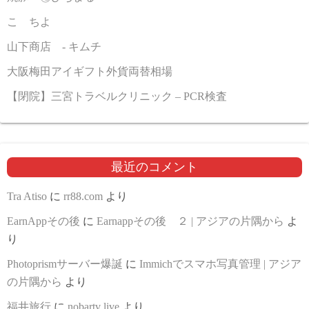
こゝちよ
山下商店 - キムチ
大阪梅田アイギフト外貨両替相場
【閉院】三宮トラベルクリニック – PCR検査
最近のコメント
Tra Atiso
に
rr88.com
より
EarnAppその後
に
Earnappその後 ２ | アジアの片隅から
よ
り
Photoprismサーバー爆誕
に
Immichでスマホ写真管理 | アジア
の片隅から
より
福井旅行
に
nobartv live
より