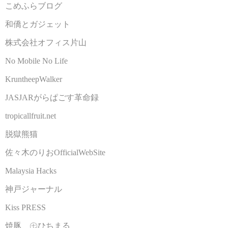
こめふらブログ
和僑とガジェット
株式会社オフィス片山
No Mobile No Life
KruntheepWalker
JASJARがらぱごす革命録
tropicallfruit.net
脱獄熊猫
佐々木のりおOfficialWebSite
Malaysia Hacks
神戸ジャーナル
Kiss PRESS
焼豚 ㊆ひちまる