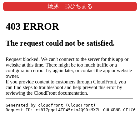
焼豚 ㊆ひちまる