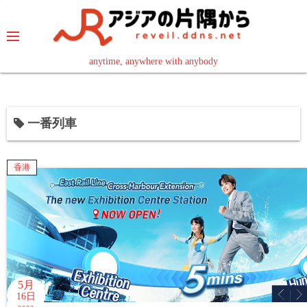
コ
ン
テ
ン
anytime, anywhere with anybody
read in your language
ツ
へ
ス
一番列車
キ
ッ
プ
香港
5月
16日