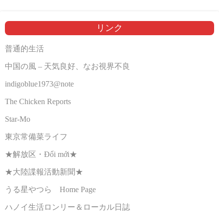
リンク
普通的生活
中国の風 – 天気良好、なお視界不良
indigoblue1973@note
The Chicken Reports
Star-Mo
東京常備菜ライフ
★解放区・Đổi mới★
★大陸諜報活動新聞★
うる星やつら Home Page
ハノイ生活ロンリー＆ローカル日誌