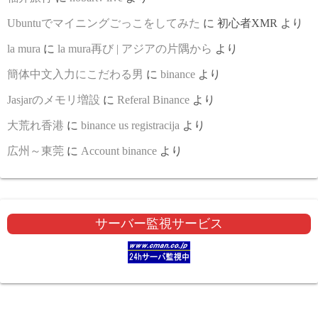
Ubuntuでマイニングごっこをしてみた
に
初心者XMR
より
la mura
に
la mura再び | アジアの片隅から
より
簡体中文入力にこだわる男
に
binance
より
Jasjarのメモリ増設
に
Referal Binance
より
大荒れ香港
に
binance us registracija
より
広州～東莞
に
Account binance
より
サーバー監視サービス