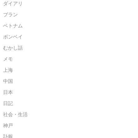
ダイアリ
ブラン
ベトナム
ボンベイ
むかし話
メモ
上海
中国
日本
日記
社会・生活
神戸
訃報