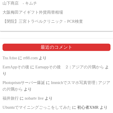
山下商店 - キムチ
大阪梅田アイギフト外貨両替相場
【閉院】三宮トラベルクリニック – PCR検査
最近のコメント
Tra Atiso
に
rr88.com
より
EarnAppその後
に
Earnappその後 ２ | アジアの片隅から
よ
り
Photoprismサーバー爆誕
に
Immichでスマホ写真管理 | アジア
の片隅から
より
福井旅行
に
nobartv live
より
Ubuntuでマイニングごっこをしてみた
に
初心者XMR
より