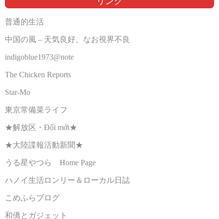
リンク
普通的生活
中国の風 – 天気良好、なお視界不良
indigoblue1973@note
The Chicken Reports
Star-Mo
東京常備菜ライフ
★解放区・Đổi mới★
★大陸諜報活動新聞★
うる星やつら Home Page
ハノイ生活ロンリー＆ローカル日誌
こめふらブログ
和僑とガジェット