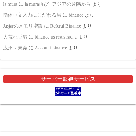
la mura
に
la mura再び | アジアの片隅から
より
簡体中文入力にこだわる男
に
binance
より
Jasjarのメモリ増設
に
Referal Binance
より
大荒れ香港
に
binance us registracija
より
広州～東莞
に
Account binance
より
サーバー監視サービス