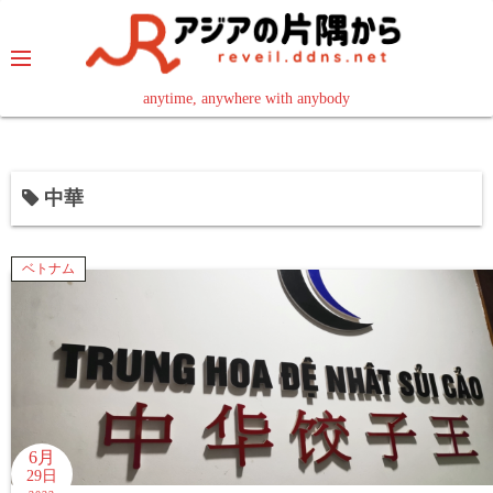
コ
ン
テ
ン
anytime, anywhere with anybody
read in your language
ツ
へ
ス
中華
キ
ッ
プ
ベトナム
6月
29日