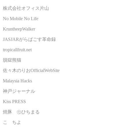
株式会社オフィス片山
No Mobile No Life
KruntheepWalker
JASJARがらぱごす革命録
tropicallfruit.net
脱獄熊猫
佐々木のりおOfficialWebSite
Malaysia Hacks
神戸ジャーナル
Kiss PRESS
焼豚 ㊆ひちまる
こゝちよ