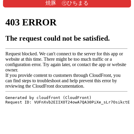
焼豚 ㊆ひちまる