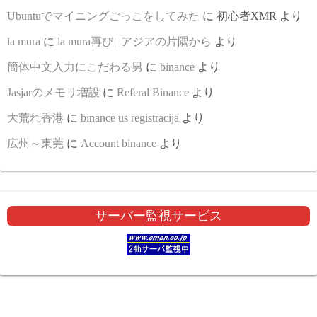
Ubuntuでマイニングごっこをしてみた
に
初心者XMR
より
la mura
に
la mura再び | アジアの片隅から
より
簡体中文入力にこだわる男
に
binance
より
Jasjarのメモリ増設
に
Referal Binance
より
大荒れ香港
に
binance us registracija
より
広州～東莞
に
Account binance
より
サーバー監視サービス