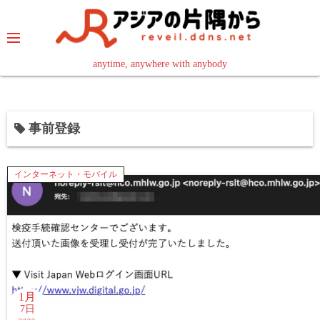
コ
ン
テ
ン
anytime, anywhere with anybody
read in your language
ツ
へ
ス
事前登録
キ
ッ
プ
インターネット・モバイル
1月
7日