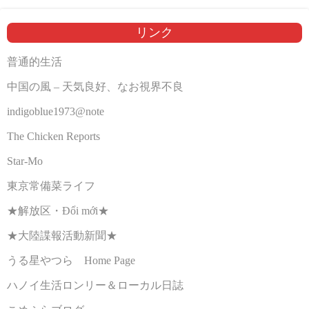
リンク
普通的生活
中国の風 – 天気良好、なお視界不良
indigoblue1973@note
The Chicken Reports
Star-Mo
東京常備菜ライフ
★解放区・Đổi mới★
★大陸諜報活動新聞★
うる星やつら Home Page
ハノイ生活ロンリー＆ローカル日誌