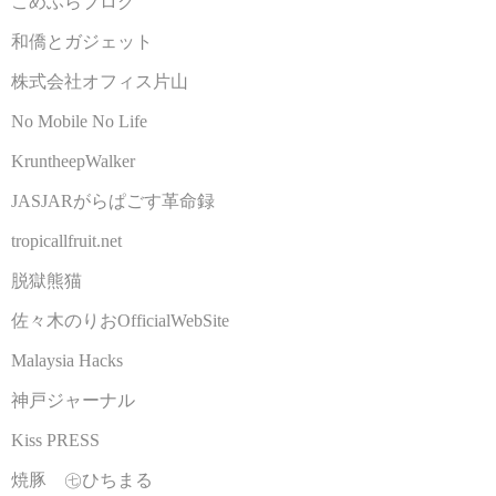
こめふらブログ
和僑とガジェット
株式会社オフィス片山
No Mobile No Life
KruntheepWalker
JASJARがらぱごす革命録
tropicallfruit.net
脱獄熊猫
佐々木のりおOfficialWebSite
Malaysia Hacks
神戸ジャーナル
Kiss PRESS
焼豚 ㊆ひちまる