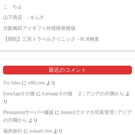
こゝちよ
山下商店 - キムチ
大阪梅田アイギフト外貨両替相場
【閉院】三宮トラベルクリニック – PCR検査
最近のコメント
Tra Atiso
に
rr88.com
より
EarnAppその後
に
Earnappその後 ２ | アジアの片隅から
よ
り
Photoprismサーバー爆誕
に
Immichでスマホ写真管理 | アジア
の片隅から
より
福井旅行
に
nobartv live
より