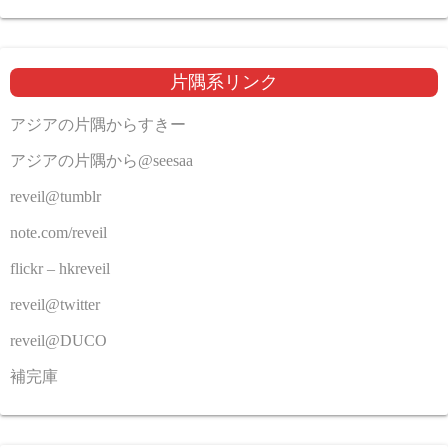
片隅系リンク
アジアの片隅からすきー
アジアの片隅から@seesaa
reveil@tumblr
note.com/reveil
flickr – hkreveil
reveil@twitter
reveil@DUCO
補完庫