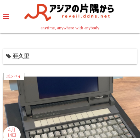
コ
ン
テ
ン
anytime, anywhere with anybody
read in your language
ツ
へ
ス
亜久里
キ
ッ
プ
ボンベイ
4月
14日