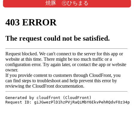
焼豚 ㊆ひちまる