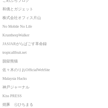
こめふらブログ
和僑とガジェット
株式会社オフィス片山
No Mobile No Life
KruntheepWalker
JASJARがらぱごす革命録
tropicallfruit.net
脱獄熊猫
佐々木のりおOfficialWebSite
Malaysia Hacks
神戸ジャーナル
Kiss PRESS
焼豚 ㊆ひちまる