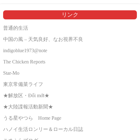
リンク
普通的生活
中国の風 – 天気良好、なお視界不良
indigoblue1973@note
The Chicken Reports
Star-Mo
東京常備菜ライフ
★解放区・Đổi mới★
★大陸諜報活動新聞★
うる星やつら Home Page
ハノイ生活ロンリー＆ローカル日誌