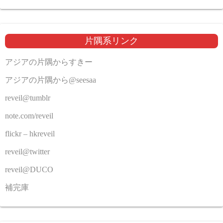
片隅系リンク
アジアの片隅からすきー
アジアの片隅から@seesaa
reveil@tumblr
note.com/reveil
flickr – hkreveil
reveil@twitter
reveil@DUCO
補完庫