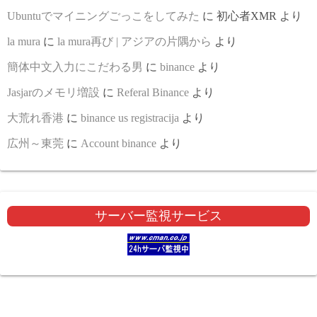
Ubuntuでマイニングごっこをしてみた
に
初心者XMR
より
la mura
に
la mura再び | アジアの片隅から
より
簡体中文入力にこだわる男
に
binance
より
Jasjarのメモリ増設
に
Referal Binance
より
大荒れ香港
に
binance us registracija
より
広州～東莞
に
Account binance
より
サーバー監視サービス