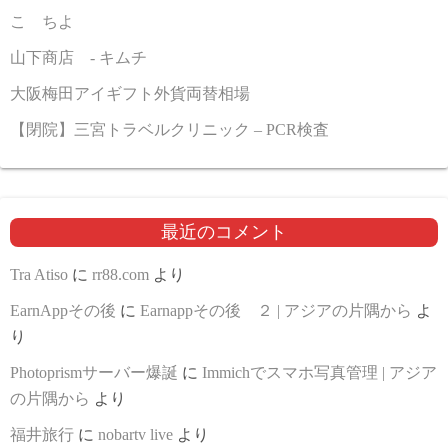
こゝちよ
山下商店 - キムチ
大阪梅田アイギフト外貨両替相場
【閉院】三宮トラベルクリニック – PCR検査
最近のコメント
Tra Atiso
に
rr88.com
より
EarnAppその後
に
Earnappその後 ２ | アジアの片隅から
よ
り
Photoprismサーバー爆誕
に
Immichでスマホ写真管理 | アジア
の片隅から
より
福井旅行
に
nobartv live
より