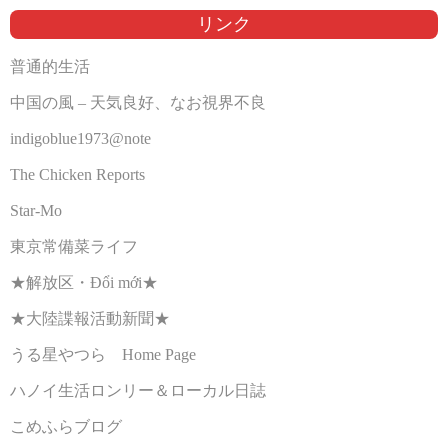
リンク
普通的生活
中国の風 – 天気良好、なお視界不良
indigoblue1973@note
The Chicken Reports
Star-Mo
東京常備菜ライフ
★解放区・Đổi mới★
★大陸諜報活動新聞★
うる星やつら Home Page
ハノイ生活ロンリー＆ローカル日誌
こめふらブログ