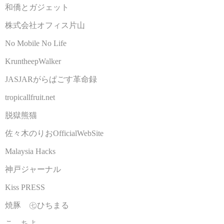
和僑とガジェット
株式会社オフィス片山
No Mobile No Life
KruntheepWalker
JASJARがらぱごす革命録
tropicallfruit.net
脱獄熊猫
佐々木のりおOfficialWebSite
Malaysia Hacks
神戸ジャーナル
Kiss PRESS
焼豚 ㊆ひちまる
こゝちよ