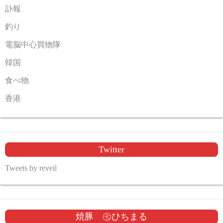
訃報
釣り
電脳中心買物隊
韓国
食べ物
香港
Twitter
Tweets by reveil
焼豚 ㊆ひちまる