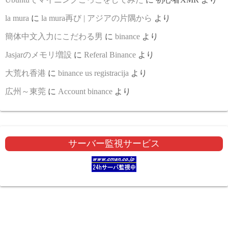
la mura
に
la mura再び | アジアの片隅から
より
簡体中文入力にこだわる男
に
binance
より
Jasjarのメモリ増設
に
Referal Binance
より
大荒れ香港
に
binance us registracija
より
広州～東莞
に
Account binance
より
サーバー監視サービス