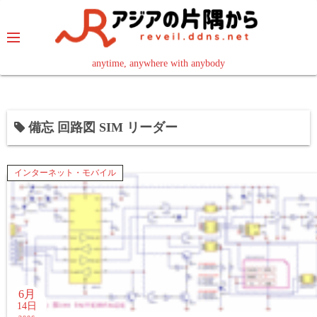
コ
ン
テ
ン
anytime, anywhere with anybody
read in your language
ツ
へ
ス
備忘 回路図 SIM リーダー
キ
ッ
プ
インターネット・モバイル
6月
14日