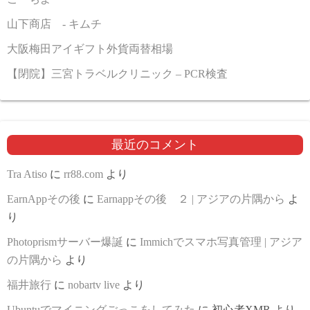
山下商店 - キムチ
大阪梅田アイギフト外貨両替相場
【閉院】三宮トラベルクリニック – PCR検査
最近のコメント
Tra Atiso
に
rr88.com
より
EarnAppその後
に
Earnappその後 ２ | アジアの片隅から
よ
り
Photoprismサーバー爆誕
に
Immichでスマホ写真管理 | アジア
の片隅から
より
福井旅行
に
nobartv live
より
Ubuntuでマイニングごっこをしてみた
に
初心者XMR
より