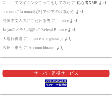
Ubuntuでマイニングごっこをしてみた
に
初心者XMR
より
la mura
に
la mura再び | アジアの片隅から
より
簡体中文入力にこだわる男
に
binance
より
Jasjarのメモリ増設
に
Referal Binance
より
大荒れ香港
に
binance us registracija
より
広州～東莞
に
Account binance
より
サーバー監視サービス