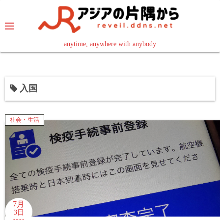
コ
ン
テ
ン
anytime, anywhere with anybody
read in your language
ツ
へ
ス
入国
キ
ッ
プ
社会・生活
7月
3日