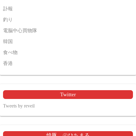
訃報
釣り
電脳中心買物隊
韓国
食べ物
香港
Twitter
Tweets by reveil
焼豚 ㊆ひちまる