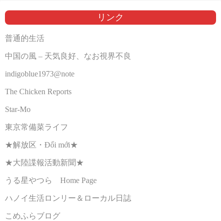
リンク
普通的生活
中国の風 – 天気良好、なお視界不良
indigoblue1973@note
The Chicken Reports
Star-Mo
東京常備菜ライフ
★解放区・Đổi mới★
★大陸諜報活動新聞★
うる星やつら Home Page
ハノイ生活ロンリー＆ローカル日誌
こめふらブログ