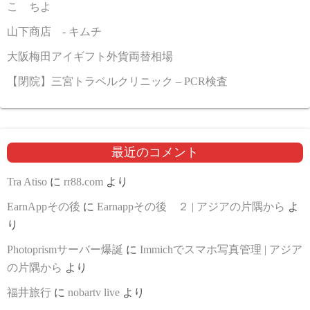
こゝちよ
山下商店 - キムチ
大阪梅田アイギフト外貨両替相場
【閉院】三宮トラベルクリニック – PCR検査
最近のコメント
Tra Atiso
に
rr88.com
より
EarnAppその後
に
Earnappその後 ２ | アジアの片隅から
よ
り
Photoprismサーバー爆誕
に
Immichでスマホ写真管理 | アジア
の片隅から
より
福井旅行
に
nobartv live
より