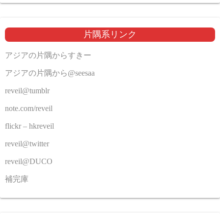
片隅系リンク
アジアの片隅からすきー
アジアの片隅から@seesaa
reveil@tumblr
note.com/reveil
flickr – hkreveil
reveil@twitter
reveil@DUCO
補完庫