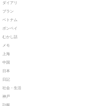
ダイアリ
ブラン
ベトナム
ボンベイ
むかし話
メモ
上海
中国
日本
日記
社会・生活
神戸
訃報