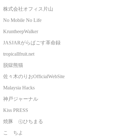
株式会社オフィス片山
No Mobile No Life
KruntheepWalker
JASJARがらぱごす革命録
tropicallfruit.net
脱獄熊猫
佐々木のりおOfficialWebSite
Malaysia Hacks
神戸ジャーナル
Kiss PRESS
焼豚 ㊆ひちまる
こゝちよ