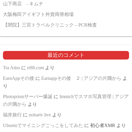
山下商店 - キムチ
大阪梅田アイギフト外貨両替相場
【閉院】三宮トラベルクリニック – PCR検査
最近のコメント
Tra Atiso
に
rr88.com
より
EarnAppその後
に
Earnappその後 ２ | アジアの片隅から
よ
り
Photoprismサーバー爆誕
に
Immichでスマホ写真管理 | アジア
の片隅から
より
福井旅行
に
nobartv live
より
Ubuntuでマイニングごっこをしてみた
に
初心者XMR
より