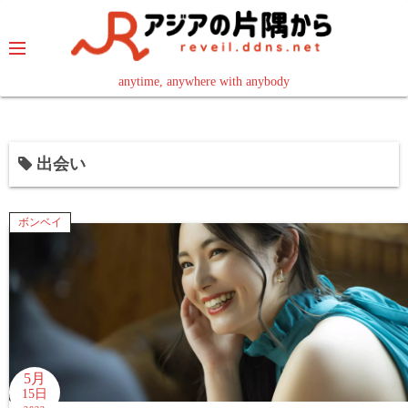
コ
ン
テ
ン
anytime, anywhere with anybody
read in your language
ツ
へ
ス
出会い
キ
ッ
プ
ボンベイ
5月
15日