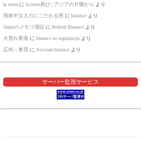
la mura
に
la mura再び | アジアの片隅から
より
簡体中文入力にこだわる男
に
binance
より
Jasjarのメモリ増設
に
Referal Binance
より
大荒れ香港
に
binance us registracija
より
広州～東莞
に
Account binance
より
サーバー監視サービス