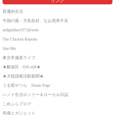
リンク
普通的生活
中国の風 – 天気良好、なお視界不良
indigoblue1973@note
The Chicken Reports
Star-Mo
東京常備菜ライフ
★解放区・Đổi mới★
★大陸諜報活動新聞★
うる星やつら Home Page
ハノイ生活ロンリー＆ローカル日誌
こめふらブログ
和僑とガジェット