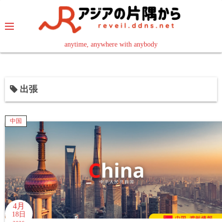
コ
ン
テ
ン
anytime, anywhere with anybody
read in your language
ツ
へ
ス
出張
キ
ッ
プ
中国
4月
18日