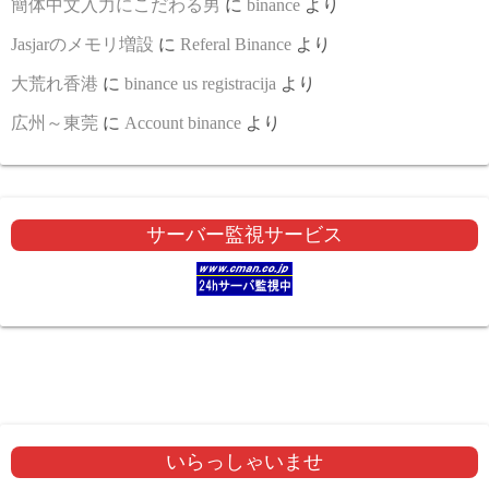
簡体中文入力にこだわる男
に
binance
より
Jasjarのメモリ増設
に
Referal Binance
より
大荒れ香港
に
binance us registracija
より
広州～東莞
に
Account binance
より
サーバー監視サービス
いらっしゃいませ