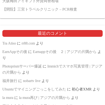
大阪梅田アイギフト外貨両替相場
【閉院】三宮トラベルクリニック – PCR検査
最近のコメント
Tra Atiso
に
rr88.com
より
EarnAppその後
に
Earnappその後 ２ | アジアの片隅から
よ
り
Photoprismサーバー爆誕
に
Immichでスマホ写真管理 | アジア
の片隅から
より
福井旅行
に
nobartv live
より
Ubuntuでマイニングごっこをしてみた
に
初心者XMR
より
la mura
に
la mura再び | アジアの片隅から
より