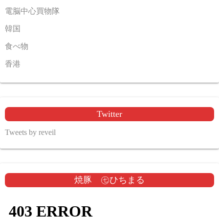
電脳中心買物隊
韓国
食べ物
香港
Twitter
Tweets by reveil
焼豚 ㊆ひちまる