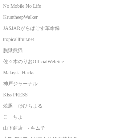
No Mobile No Life
KruntheepWalker
JASJARがらぱごす革命録
tropicallfruit.net
脱獄熊猫
佐々木のりおOfficialWebSite
Malaysia Hacks
神戸ジャーナル
Kiss PRESS
焼豚 ㊆ひちまる
こゝちよ
山下商店 - キムチ