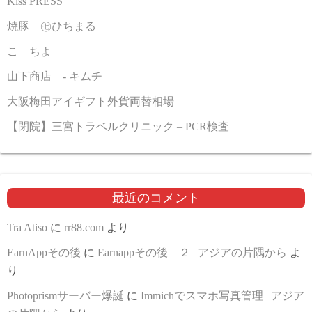
Kiss PRESS
焼豚 ㊆ひちまる
こゝちよ
山下商店 - キムチ
大阪梅田アイギフト外貨両替相場
【閉院】三宮トラベルクリニック – PCR検査
最近のコメント
Tra Atiso
に
rr88.com
より
EarnAppその後
に
Earnappその後 ２ | アジアの片隅から
よ
り
Photoprismサーバー爆誕
に
Immichでスマホ写真管理 | アジア