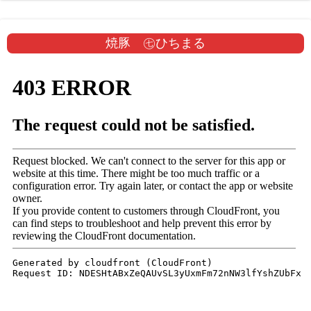
焼豚 ㊆ひちまる