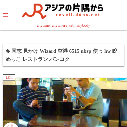
コ
ン
テ
ン
anytime, anywhere with anybody
read in your language
ツ
へ
ス
同志 見かけ Wizard 空港 6515 nbsp 使っ hw 睨
キ
めっこ レストラン バンコク
ッ
プ
日記
4月