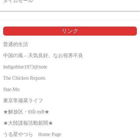
タイムセール
リンク
普通的生活
中国の風 – 天気良好、なお視界不良
indigoblue1973@note
The Chicken Reports
Star-Mo
東京常備菜ライフ
★解放区・Đổi mới★
★大陸諜報活動新聞★
うる星やつら Home Page