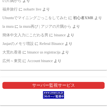
の片隅から
より
福井旅行
に
nobartv live
より
Ubuntuでマイニングごっこをしてみた
に
初心者XMR
より
la mura
に
la mura再び | アジアの片隅から
より
簡体中文入力にこだわる男
に
binance
より
Jasjarのメモリ増設
に
Referal Binance
より
大荒れ香港
に
binance us registracija
より
広州～東莞
に
Account binance
より
サーバー監視サービス