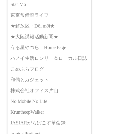
Star-Mo
東京常備菜ライフ
★解放区・Đổi mới★
★大陸諜報活動新聞★
うる星やつら Home Page
ハノイ生活ロンリー＆ローカル日誌
こめふらブログ
和僑とガジェット
株式会社オフィス片山
No Mobile No Life
KruntheepWalker
JASJARがらぱごす革命録
tropicallfruit.net