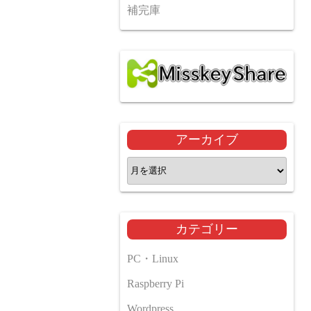
補完庫
アーカイブ
ア
ー
カ
イ
カテゴリー
ブ
PC・Linux
Raspberry Pi
Wordpress