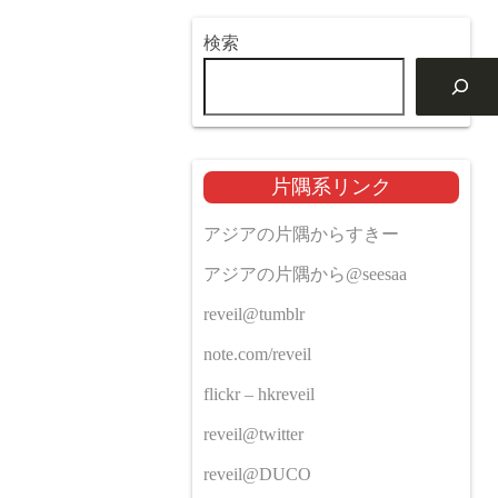
検索
片隅系リンク
アジアの片隅からすきー
アジアの片隅から@seesaa
reveil@tumblr
note.com/reveil
flickr – hkreveil
reveil@twitter
reveil@DUCO