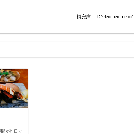
補完庫
Déclencheur de mé
期間が昨日で