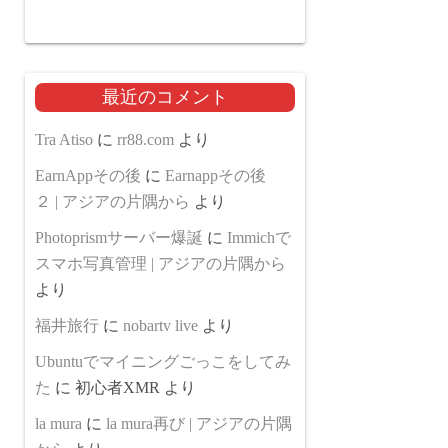
最近のコメント
Tra Atiso
に
rr88.com
より
EarnAppその後
に
Earnappその後
２ | アジアの片隅から
より
Photoprismサーバー爆誕
に
Immichで
スマホ写真管理 | アジアの片隅から
より
福井旅行
に
nobartv live
より
Ubuntuでマイニングごっこをしてみ
た
に
初心者XMR
より
la mura
に
la mura再び | アジアの片隅