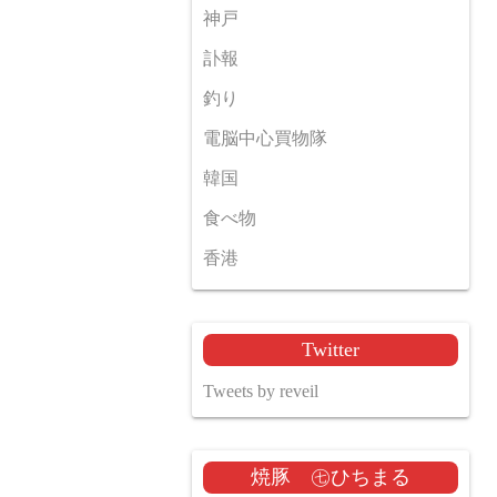
神戸
訃報
釣り
電脳中心買物隊
韓国
食べ物
香港
Twitter
Tweets by reveil
焼豚 ㊆ひちまる