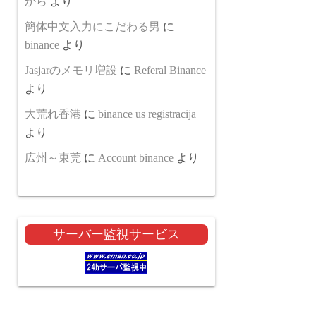
から
より
簡体中文入力にこだわる男
に
binance
より
Jasjarのメモリ増設
に
Referal Binance
より
大荒れ香港
に
binance us registracija
より
広州～東莞
に
Account binance
より
サーバー監視サービス