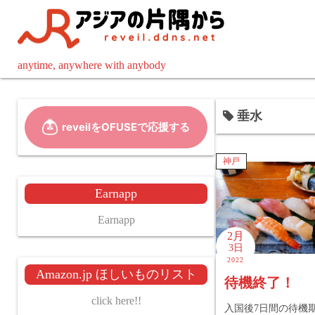
コ
ン
テ
ン
anytime, anywhere with anybody
ツ
へ
垂水
ス
キ
ッ
神戸
プ
Earnapp
Earnapp
2月
3日
2022
Amazon.jp ほしいものリスト
待機終了！
click here!!
入国後7日間の待機