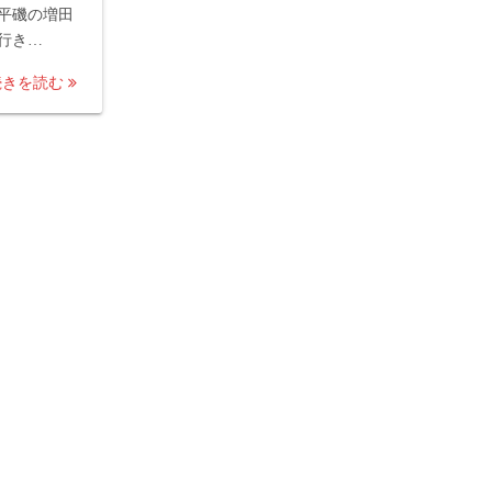
平磯の増田
行き…
続きを読む